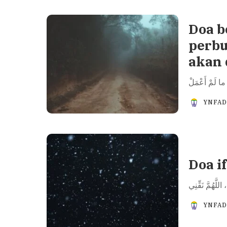
Doa b
perbu
akan 
YNFA
Doa if
YNFA