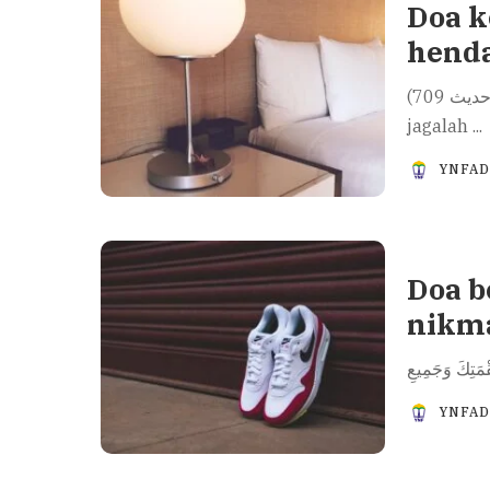
Doa k
henda
ربَ قِني عذابَكَ يومَ تَبْعَثُ عبادَكَ (مسلم حديث 709) “Wahai Tuhanku,
jagalah
...
YNFA
Doa b
nikma
YNFA