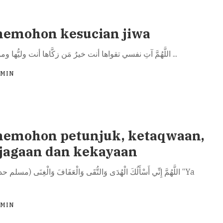
emohon kesucian jiwa
اللَّهُمَّ آتِ نفسي تقواها أنت خيرُ مَن زكَّاها أنت وليُّها ومولاها (مسلم
...
DMIN
memohon petunjuk, ketaqwaan,
jagaan dan kekayaan
DMIN