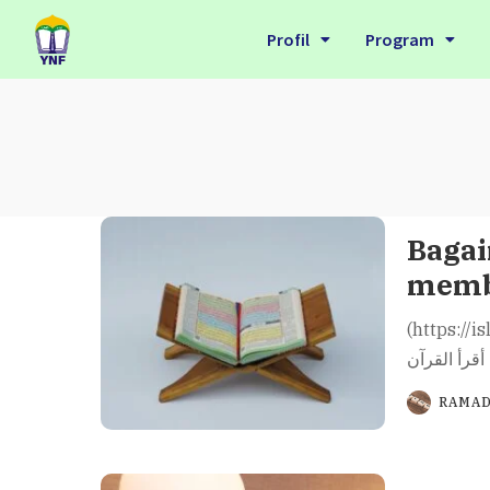
Profil
Program
Bagai
memb
(https://isl
RAMAD