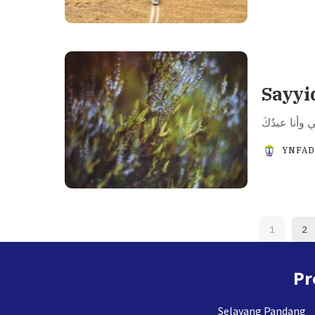
Sayyi
YNFA
1
2
Pr
Selayang Pandang