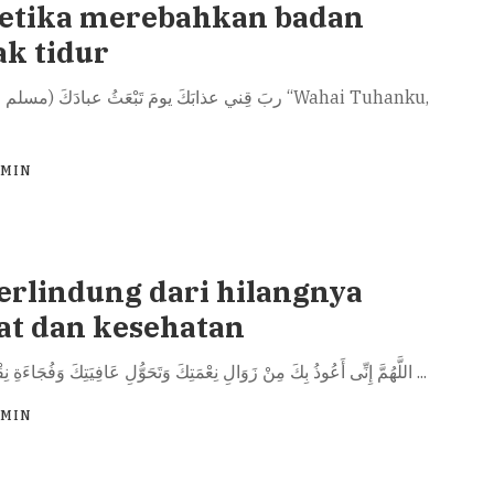
etika merebahkan badan
k tidur
DMIN
erlindung dari hilangnya
t dan kesehatan
اللَّهُمَّ إِنِّى أَعُوذُ بِكَ مِنْ زَوَالِ نِعْمَتِكَ وَتَحَوُّلِ عَافِيَتِكَ وَفُجَاءَةِ نِقْمَتِكَ وَجَمِيعِ
...
DMIN