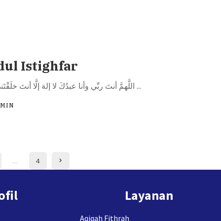
dul Istighfar
اللَّهمَّ أنتَ ربِّي وأنا عبدُكَ لا إلهَ إلَّا أنتَ خلَقْتَني وأنا عبدُكَ
...
DMIN
…
4
ofil
Layanan
Aqiqah Fithrah