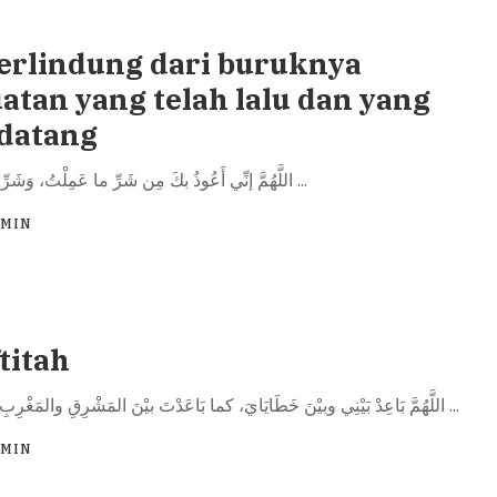
erlindung dari buruknya
atan yang telah lalu dan yang
datang
اللَّهُمَّ إنِّي أَعُوذُ بكَ مِن شَرِّ ما عَمِلْتُ، وَشَرِّ ما لَمْ أَعْمَلْ
...
DMIN
titah
اللَّهُمَّ بَاعِدْ بَيْنِي وبيْنَ خَطَايَايَ، كما بَاعَدْتَ بيْنَ المَشْرِقِ والمَغْرِبِ، اللَّهُمَّ نَقِّنِي
...
DMIN