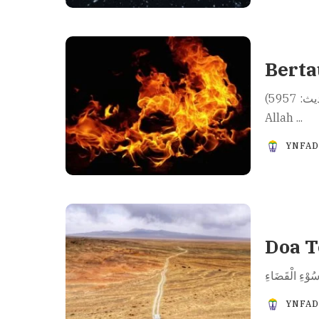
Berta
أتُوبُ إلى اللَّهِ ممَّا أذْنَبْتُ (البخاري حديث: 5957). Aku bertaubat kepada
Allah
...
YNFA
Doa T
YNFA