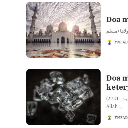
Doa m
YNFA
Doa 
keter
اللَّهُمَّ إِنِّي أَسْأَلُكَ الْهُدَى وَالتُّقَى وَالْعَفَافَ وَالْغِنَى (مسلم حديث: 2721) “Ya
Allah,
...
YNFA