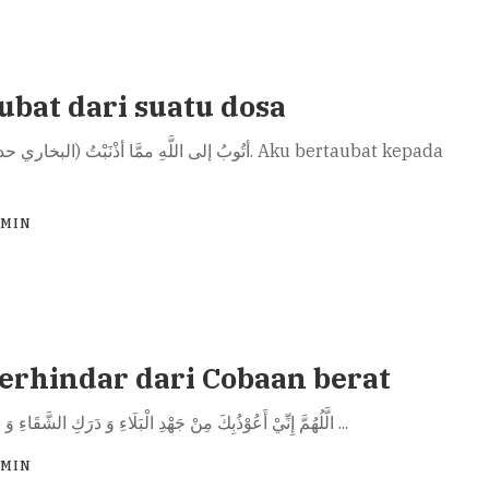
ubat dari suatu dosa
DMIN
erhindar dari Cobaan berat
الَّلُهُمَّ إِنِّيْ أَعُوْذُبِكَ مِنْ جَهْدِ الْبَلَاءِ وَ دَرَكِ الشَّقَاءِ وَ سُوْءِ الْقَضَاءِ
...
DMIN