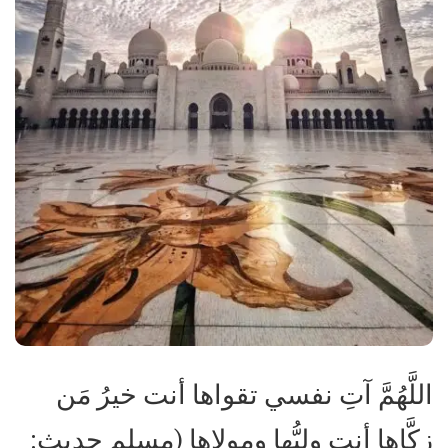
اللَّهُمَّ آتِ نفسي تقواها أنت خيرُ مَن
زكَّاها أنت وليُّها ومولاها (مسلم حديث: