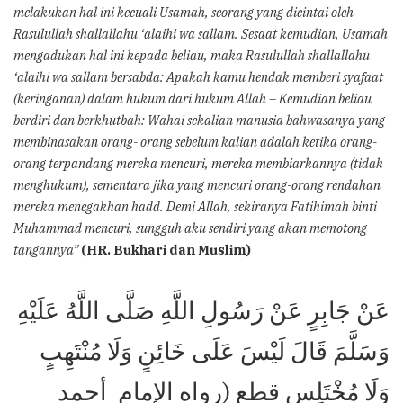
melakukan hal ini kecuali Usamah, seorang yang dicintai oleh
Rasulullah shallallahu ‘alaihi wa sallam. Sesaat kemudian, Usamah
mengadukan hal ini kepada beliau, maka Rasulullah shallallahu
‘alaihi wa sallam bersabda: Apakah kamu hendak memberi syafaat
(keringanan) dalam hukum dari hukum Allah – Kemudian beliau
berdiri dan berkhutbah: Wahai sekalian manusia bahwasanya yang
membinasakan orang- orang sebelum kalian adalah ketika orang-
orang terpandang mereka mencuri, mereka membiarkannya (tidak
menghukum), sementara jika yang mencuri orang-orang rendahan
mereka menegakhan hadd. Demi Allah, sekiranya Fatihimah binti
Muhammad mencuri, sungguh aku sendiri yang akan memotong
tangannya”
(HR. Bukhari dan Muslim)
عَنْ جَابِرٍ عَنْ رَسُولِ اللَّهِ صَلَّى اللَّهُ عَلَيْهِ
وَسَلَّمَ قَالَ لَيْسَ عَلَى خَائِنٍ وَلَا مُنْتَهِبٍ
وَلَا مُخْتَلِس قطع (رواه الإمام أحمد