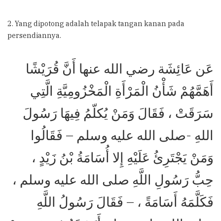
2. Yang dipotong adalah telapak tangan kanan pada
persendiannya.
عَن عَائِشَة رضي الله عنها أَنَّ قُرَيْشًا
أَهَمَّهُمْ شَأْنُ الْمَرْأَةِ الْمَخْزُومِيَّةِ الَّتِي
سَرَقَتْ ، فَقَالَ وَمَنْ يُكلّمُ فِيهَا رَسُولَ
اللهِ -صلى الله عليه وسلم – فَقَالُوا
وَمَنْ يَجْتَرِئُ عَلَيْهِ إِلا أُسَامَةُ بْنُ زَيْدٍ ،
حِبُّ رَسُولِ اللَّهِ صلى الله عليه وسلم ،
فَكَلَّمَهُ أَسَامَةً ، – فَقَالَ رَسُولُ اللَّهِ