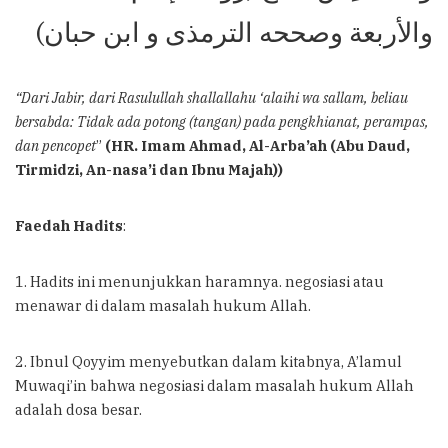
والأربعة وصححه الترمذى و ابن حبان)
“Dari Jabir, dari Rasulullah shallallahu ‘alaihi wa sallam, beliau
bersabda: Tidak ada potong (tangan) pada pengkhianat, perampas,
dan pencopet
”
(HR. Imam Ahmad, Al-Arba’ah (Abu Daud,
Tirmidzi, An-nasa’i dan Ibnu Majah))
Faedah Hadits
:
1. Hadits ini menunjukkan haramnya. negosiasi atau
menawar di dalam masalah hukum Allah.
2. Ibnul Qoyyim menyebutkan dalam kitabnya, A’lamul
Muwaqi’in bahwa negosiasi dalam masalah hukum Allah
adalah dosa besar.