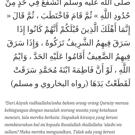
صلى الله عليه وسلم أَتَشفَعُ فِي حَدٍ مِنْ
حُدُودِ اللَّهِ » ثُمَّ قَامَ فَاخْتَطَبَ ، ثُمَّ قَالَ «
إِنَّمَا أَهْلَكَ الَّذِينَ قَبْلَكُمْ أَنَّهُمْ كَانُوا إِذَا
سَرَقَ فِيهِمُ الشَّرِيفُ تَرَكُوهُ ، وَإِذَا سَرَقَ
فِيهِمُ الضَّعِيفُ أَقَامُوا عَلَيْهِ الحَدَّ ، وَايْمُ
اللَّهِ ، لَوْ أَنَّ فَاطِمَةَ ابْنَةَ مُحَمَّدِ سَرَقَتْ
لَقَطَعْتُ يَدَهَا (رواه البخاروي و مسلم)
“Dari Aisyah radhiallahu’anha bahwa orang-orang Quraisy merasa
kebingungan dengan masalah seorang wanita yang ketahuan
mencuri, lalu mereka berkata: Siapakah kiranya yang berani
membicarakan hal ini kepada Rasulullah shallallahu ‘alaihi wa
sallam? Maka mereka mengusulkan, Tidak ada yang berani