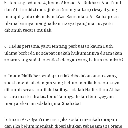
5. Tentang point no.4, Imam Ahmad, Al-Bukhari, Abu Daud
dan At-Tirmidzi merajihkan (menguatkan) riwayat yang
mauquf, yaitu dikenakan ta’zir. Sementara Al-Baihaqi dan
ulama lainnya menguatkan riwayat yang marfu’, yaitu
dibunuh secara mutlak.
6. Hadits pertama, yaitu tentang perbuatan kaum Luth,
ulama berbeda pendapat apakah hukumannya disamakan
antara yang sudah menikah dengan yang belum menikah?
a. Imam Malik berpendapat tidak dibedakan antara yang
sudah menikah dengan yang belum menikah, semuanya
dibunuh secara mutlak. Dalilnya adalah Hadits Ibnu Abbas
secara marfu’ di atas. Ibnu Taimiyyah dan Ibnu Qoyyim
menyatakan ini adalah ijma’ Shahabat
b. Imam Asy-Syafi’i merinci, jika sudah menikah dirajam
dan jika belum menikah diberlakukan sebagaimana orang