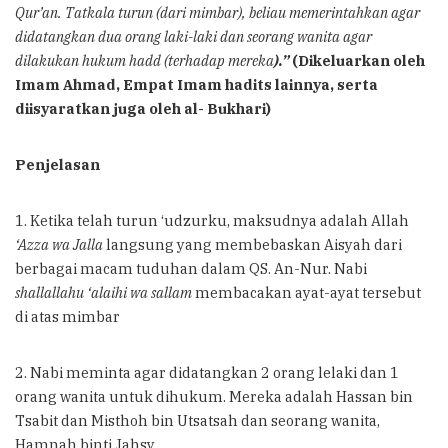
Qur’an. Tatkala turun (dari mimbar), beliau memerintahkan agar
didatangkan dua orang laki-laki dan seorang wanita agar
dilakukan hukum hadd (terhadap mereka
).”
(Dikeluarkan oleh
Imam Ahmad, Empat Imam hadits lainnya, serta
diisyaratkan juga oleh al- Bukhari)
Penjelasan
1. Ketika telah turun ‘udzurku, maksudnya adalah Allah
‘Azza wa Jalla
langsung yang membebaskan Aisyah dari
berbagai macam tuduhan dalam QS. An-Nur. Nabi
shallallahu ‘alaihi wa sallam
membacakan ayat-ayat tersebut
di atas mimbar
2. Nabi meminta agar didatangkan 2 orang lelaki dan 1
orang wanita untuk dihukum. Mereka adalah Hassan bin
Tsabit dan Misthoh bin Utsatsah dan seorang wanita,
Hamnah binti Jahsy.