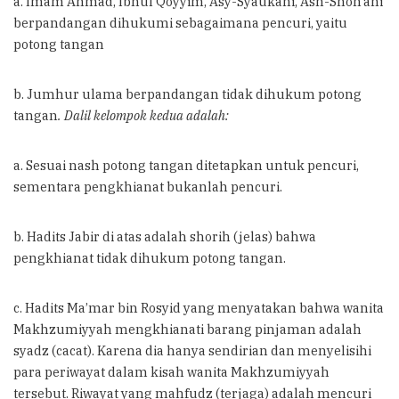
a. Imam Ahmad, Ibnul Qoyyim, Asy-Syaukani, Ash-Shon’ani
berpandangan dihukumi sebagaimana pencuri, yaitu
potong tangan
b. Jumhur ulama berpandangan tidak dihukum potong
tangan
. Dalil kelompok kedua adalah:
a. Sesuai nash potong tangan ditetapkan untuk pencuri,
sementara pengkhianat bukanlah pencuri.
b. Hadits Jabir di atas adalah shorih (jelas) bahwa
pengkhianat tidak dihukum potong tangan.
c. Hadits Ma’mar bin Rosyid yang menyatakan bahwa wanita
Makhzumiyyah mengkhianati barang pinjaman adalah
syadz (cacat). Karena dia hanya sendirian dan menyelisihi
para periwayat dalam kisah wanita Makhzumiyyah
tersebut. Riwayat yang mahfudz (terjaga) adalah mencuri