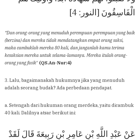
الْفَاسِقُونَ [النور: 4]
“Dan orang-orang yang menuduh perempuan-perempuan yang baik
(berzina) dan mereka tidak mendatangkan empat orang saksi,
maka cambuklah mereka 80 kali, dan janganlah kamu terima
kesaksian mereka untuk selama-lamanya. Mereka itulah orang-
orang yang fasik
“
(QS.An-Nur:4)
3. Lalu, bagaimanakah hukumnya jika yang menuduh
adalah seorang budak? Ada perbedaan pendapat.
a. Setengah dari hukuman orang merdeka, yaitu dicambuk
40 kali. Dalilnya atsar berikut ini:
عَنْ عَبْدِ اللَّهِ بْنِ عَامِرِ بْنِ رَبِيعَةَ قَالَ لَقَدْ