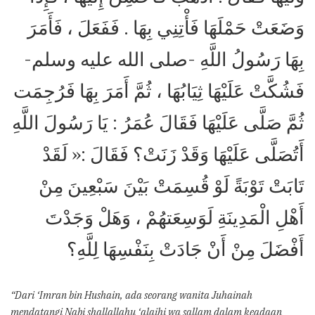
وَضَعَتْ حَمْلَهَا فَأْتِنِي بِهَا . فَفَعَلَ ، فَأَمَرَ
بِهَا رَسُولُ اللَّهِ -صلى الله عليه وسلم-
فَشُكَّتْ عَلَيْهَا ثِيَابُهَا ، ثُمَّ أَمَرَ بِهَا فَرُجِمَت
ثُمَّ صَلَّى عَلَيْهَا فَقَالَ عُمَرُ : يَا رَسُولَ اللَّهِ
أَتُصَلَّى عَلَيْهَا وَقَدْ زَنَتْ؟ فَقَالَ :« لَقَدْ
تَابَتْ تَوْبَةً لَوْ قُسِمَتْ بَيْنَ سَبْعِينَ مِنْ
أَهْلِ الْمَدِينَةِ لَوَسِعَتهُمْ ، وَهَلْ وَجَدْتَ
أَفْضَلَ مِنْ أَنْ جَادَتْ بِنَفْسِهَا لِلَّهِ؟
“Dari ‘Imran bin Hushain, ada seorang wanita Juhainah
mendatangi Nabi shallallahu ‘alaihi wa sallam dalam keadaan