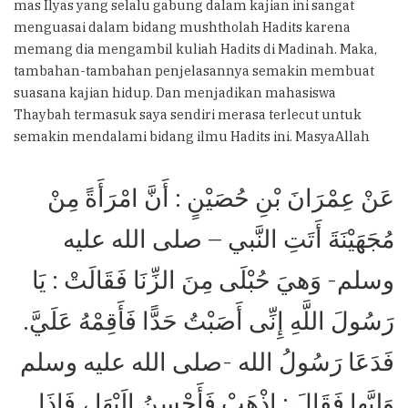
mas Ilyas yang selalu gabung dalam kajian ini sangat
menguasai dalam bidang mushtholah Hadits karena
memang dia mengambil kuliah Hadits di Madinah. Maka,
tambahan-tambahan penjelasannya semakin membuat
suasana kajian hidup. Dan menjadikan mahasiswa
Thaybah termasuk saya sendiri merasa terlecut untuk
semakin mendalami bidang ilmu Hadits ini. MasyaAllah
عَنْ عِمْرَانَ بْنِ حُصَيْنٍ : أَنَّ امْرَأَةً مِنْ
مُجَهَيْنَةَ أَتَتِ النَّبي – صلى الله عليه
وسلم- وَهيَ حُبْلَى مِنَ الزِّنَا فَقَالَتْ : يَا
رَسُولَ اللَّهِ إِنِّى أَصَبْتُ حَدًّا فَأَقِمْهُ عَلَيَّ.
فَدَعَا رَسُولُ الله -صلى الله عليه وسلم
وَليَّها فَقَالَ : اذْهَبْ فَأَحْسِنُ إِلَيْهَا ، فَإِذَا