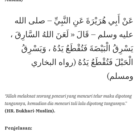
عَنْ أَبِي هُرَيْرَةَ عَنِ النَّبِيِّ – صلى الله
عليه وسلم – قَالَ « لَعَنَ اللهُ السَّارِقَ ،
يَسْرِقُ الْبَيْضَةَ فَتُقْطَعُ يَدُهُ ، وَيَسْرِقُ
الْحَبْلَ فَتُقْطَعُ يَدُهُ (رواه البخاري
ومسلم)
“Allah melaknat seorang pencuri yang mencuri telur maka dipotong
tangannya, kemudian dia mencuri tali lalu dipotong tangannya
.”
(HR. Bukhari-Muslim).
Penjelasan: