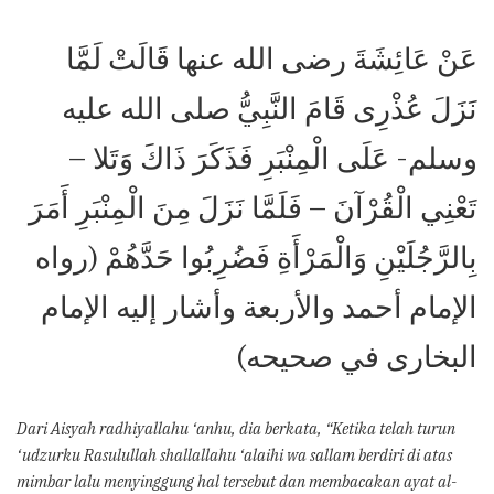
عَنْ عَائِشَةَ رضى الله عنها قَالَتْ لَمَّا
نَزَلَ عُذْرِى قَامَ النَّبِيُّ صلى الله عليه
وسلم- عَلَى الْمِنْبَرِ فَذَكَرَ ذَاكَ وَتَلا –
تَعْنِي الْقُرْآنَ – فَلَمَّا نَزَلَ مِنَ الْمِنْبَرِ أَمَرَ
بِالرَّجُلَيْنِ وَالْمَرْأَةِ فَضُرِبُوا حَدَّهُمْ (رواه
الإمام أحمد والأربعة وأشار إليه الإمام
البخارى في صحیحه)
Dari Aisyah radhiyallahu ‘anhu, dia berkata, “Ketika telah turun
‘udzurku Rasulullah shallallahu ‘alaihi wa sallam berdiri di atas
mimbar lalu menyinggung hal tersebut dan membacakan ayat al-