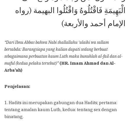
الْبَهِيمَةِ فَاقْتُلُوهُ وَاقْتُلُوا البهيمة (رواه
الإمام أحمد والأربعة)
“Dari Ibnu Abbas bahwa Nabi shallallahu ‘alaihi wa sallam
bersabda: Barangsiapa yang kalian dapati sedang berbuat
sebagaimana perbuatan kaum Luth maka bunuhlah al-fail dan al-
maful (kedua pelaku tersebut)”
(HR. Imam Ahmad dan Al-
Arba’ah)
Penjelasan:
1. Hadits ini merupakan gabungan dua Hadits; pertama:
tentang amalan kaum Luth, kedua: tentang sex dengan
binatang.