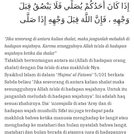
إِذَا كَانَ أَحَدُكُمْ يُصَلِّي فَلَا يَبْصُقُ قِبَلَ
وَجْهِهِ ، فَإِنَّ اللَّهَ قِبَلَ وَجْهِهِ إِذَا صَلَّى
“Jika seseorang di antara kalian shalat, maka janganlah meludah di
hadapan wajahnya. Karena sesungguhnya Allah ta’ala di hadapan
wajahnya ketika dia shalat”
Tidaklah bertentangan antara ini (Allah di hadapan orang
shalat) dengan Dia
ta’ala
di atas makhluk-Nya.
Syaikhul Islam di dalam “
Majmu’ al-Fatawa
” 5/101 berkata:
Sabda beliau “Jika seseorang di antara kalian shalat maka
sesungguhnya Allah
ta’ala
di hadapan wajahnya. Untuk itu
janganlah meludah di hadapan wajahnya”. Ini adalah haq
sesuai zhahirnya. Dia’
‘azawajalla
di atas ‘Arsy dan di
hadapan wajah musholli. Sifat ini juga terdapat pada
makhluk bahwa ketika manusia menghadap ke langit atau
menghadap ke matahari dan bulan nyatalah bahwa langit,
matahari dan bulan berada di atasnya juga di hadapannya