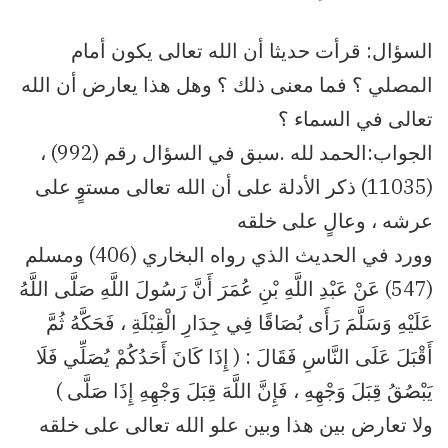
السؤال: قرأت حديثا أن الله تعالى يكون أمام
المصلي ؟ فما معنى ذلك ؟ وهل هذا يعارض أن الله
تعالى في السماء ؟
الجواب:الحمد لله .سبق في السؤال رقم (992) ،
(11035) ذكر الأدلة على أن الله تعالى مستوٍ على
عرشه ، وعالٍ على خلقه
وورد في الحديث الذي رواه البخاري (406) ومسلم
(547) عَنْ عَبْدِ اللَّهِ بْنِ عُمَرَ أَنَّ رَسُولَ اللَّهِ صَلَّى اللَّهُ
عَلَيْهِ وَسَلَّمَ رَأَى بُصَاقًا فِي جِدَارِ الْقِبْلَةِ ، فَحَكَّهُ ثُمَّ
أَقْبَلَ عَلَى النَّاسِ فَقَالَ : ( إِذَا كَانَ أَحَدُكُمْ يُصَلِّي فَلَا
يَبْصُقُ قِبَلَ وَجْهِهِ ، فَإِنَّ اللَّهَ قِبَلَ وَجْهِهِ إِذَا صَلَّى )
ولا تعارض بين هذا وبين علو الله تعالى على خلقه