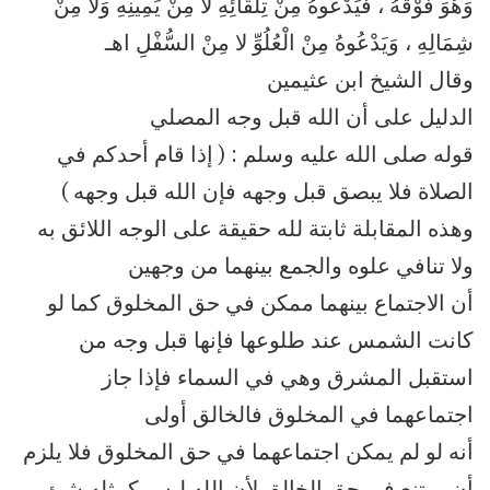
وَهُوَ فَوْقَهُ ، فَيَدْعُوهُ مِنْ تِلْقَائِهِ لا مِنْ يَمِينِهِ وَلا مِنْ
شِمَالِهِ ، وَيَدْعُوهُ مِنْ الْعُلُوِّ لا مِنْ السُّفْلِ اهـ
وقال الشيخ ابن عثيمين
الدليل على أن الله قبل وجه المصلي
قوله صلى الله عليه وسلم : ( إذا قام أحدكم في
الصلاة فلا يبصق قبل وجهه فإن الله قبل وجهه )
وهذه المقابلة ثابتة لله حقيقة على الوجه اللائق به
ولا تنافي علوه والجمع بينهما من وجهين
أن الاجتماع بينهما ممكن في حق المخلوق كما لو
كانت الشمس عند طلوعها فإنها قبل وجه من
استقبل المشرق وهي في السماء فإذا جاز
اجتماعهما في المخلوق فالخالق أولى
أنه لو لم يمكن اجتماعهما في حق المخلوق فلا يلزم
أن يمتنع في حق الخالق لأن الله ليس كمثله شئ .