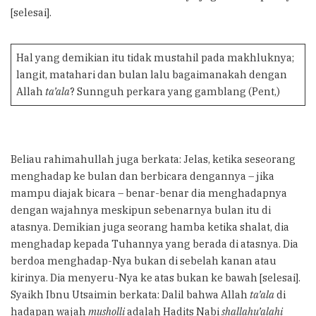
[selesai].
Hal yang demikian itu tidak mustahil pada makhluknya;
langit, matahari dan bulan lalu bagaimanakah dengan
Allah
ta’ala
? Sunnguh perkara yang gamblang (Pent,)
Beliau rahimahullah juga berkata: Jelas, ketika seseorang
menghadap ke bulan dan berbicara dengannya – jika
mampu diajak bicara – benar-benar dia menghadapnya
dengan wajahnya meskipun sebenarnya bulan itu di
atasnya. Demikian juga seorang hamba ketika shalat, dia
menghadap kepada Tuhannya yang berada di atasnya. Dia
berdoa menghadap-Nya bukan di sebelah kanan atau
kirinya. Dia menyeru-Nya ke atas bukan ke bawah [selesai].
Syaikh Ibnu Utsaimin berkata: Dalil bahwa Allah
ta’ala
di
hadapan wajah
musholli
adalah Hadits Nabi
shallahu’alahi