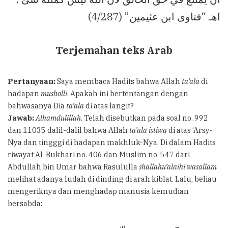
اهـ “فتاوى ابن عثيمين” (4/287)
Terjemahan teks Arab
Pertanyaan:
Saya membaca Hadits bahwa Allah
ta’ala
di
hadapan
musholli
. Apakah ini bertentangan dengan
bahwasanya Dia
ta’ala
di atas langit?
Jawab:
Alhamdulillah
. Telah disebutkan pada soal no. 992
dan 11035 dalil-dalil bahwa Allah
ta’ala
istiwa
di atas ‘Arsy-
Nya dan tingggi di hadapan makhluk-Nya. Di dalam Hadits
riwayat Al-Bukhari no. 406 dan Muslim no. 547 dari
Abdullah bin Umar bahwa Rasululla
shallahu’alaihi wasallam
melihat adanya ludah di dinding di arah kiblat. Lalu, beliau
mengeriknya dan menghadap manusia kemudian
bersabda: