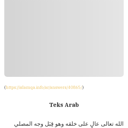
(
https://islamqa.info/ar/answers/40865/
)
Teks Arab
الله تعالى عالٍ على خلقه وهو قِبَل وجه المصلي