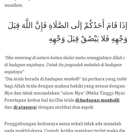
wasallam
,
إذَا قَامَ أَحَدُكُمْ إلَى الصَّلَاةِ فَإِنَّ اللَّهَ قِبَلَ
وَجْهِهِ فَلا يَبْصُقْ قِبَلَ وَجْهِهِ
“Jika seseorang di antara kalian shalat maka sesungguhnya Allah c
di hadapan wajahnya. Untuk itu janganlah meludah di hadapan
wajahnya”
“Dia
ta’ala
berada di hadapan
musholli
” ini perkara yang
tsabit
bagi Allah ta’ala dengan makna hakiki yang sesuai dengan-
Nya dan tidak meniadakan “uluw-Nya” (Maha Tinggi-Nya).
Penetapan kedua hal ini (Dia
ta’ala
di hadapan musholli
dan
di atasnya
) dengan melihat dua aspek:
Penggabungan keduanya sama sekali tidak ada masalah
pada makhluknya. Contoh: ketika matahari terbit maka dia