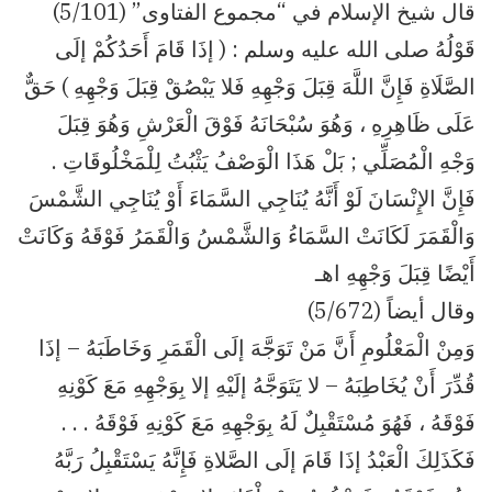
قال شيخ الإسلام في “مجموع الفتاوى” (5/101)
قَوْلُهُ صلى الله عليه وسلم : ( إذَا قَامَ أَحَدُكُمْ إلَى
الصَّلَاةِ فَإِنَّ اللَّهَ قِبَلَ وَجْهِهِ فَلا يَبْصُقْ قِبَلَ وَجْهِهِ ) حَقٌّ
عَلَى ظَاهِرِهِ ، وَهُوَ سُبْحَانَهُ فَوْقَ الْعَرْشِ وَهُوَ قِبَلَ
وَجْهِ الْمُصَلِّي ; بَلْ هَذَا الْوَصْفُ يَثْبُتُ لِلْمَخْلُوقَاتِ .
فَإِنَّ الإِنْسَانَ لَوْ أَنَّهُ يُنَاجِي السَّمَاءَ أَوْ يُنَاجِي الشَّمْسَ
وَالْقَمَرَ لَكَانَتْ السَّمَاءُ وَالشَّمْسُ وَالْقَمَرُ فَوْقَهُ وَكَانَتْ
أَيْضًا قِبَلَ وَجْهِهِ اهـ
وقال أيضاً (5/672)
وَمِنْ الْمَعْلُومِ أَنَّ مَنْ تَوَجَّهَ إلَى الْقَمَرِ وَخَاطَبَهُ – إذَا
قُدِّرَ أَنْ يُخَاطِبَهُ – لا يَتَوَجَّهُ إلَيْهِ إلا بِوَجْهِهِ مَعَ كَوْنِهِ
فَوْقَهُ ، فَهُوَ مُسْتَقْبِلٌ لَهُ بِوَجْهِهِ مَعَ كَوْنِهِ فَوْقَهُ . . .
فَكَذَلِكَ الْعَبْدُ إذَا قَامَ إلَى الصَّلاةِ فَإِنَّهُ يَسْتَقْبِلُ رَبَّهُ