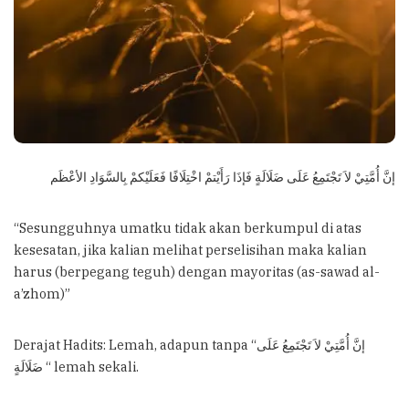
إنَّ أُمَّتِيْ لاَ تَجْتَمِعُ عَلَى ضَلَالَةٍ فَإذَا رَأَيْتمْ اخْتِلَافًا فَعَلَيْكمْ بِالسَّوَادِ الأعْظَم
“Sesungguhnya umatku tidak akan berkumpul di atas
kesesatan, jika kalian melihat perselisihan maka kalian
harus (berpegang teguh) dengan mayoritas (as-sawad al-
a’zhom)”
Derajat Hadits: Lemah, adapun tanpa “إنَّ أُمَّتِيْ لاَ تَجْتَمِعُ عَلَى
ضَلَالَةٍ “ lemah sekali.