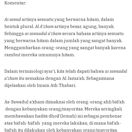
Komentar:
As sawad
artinya sesuatu yang berwarna hitam, dalam
bentuk plural.
Al A’zham
artinya besar, agung, banyak.
Sehingga
as sawaadul a’zham
secara bahasa artinya sesuatu
yang berwarna hitam dalam jumlah yang sangat banyak.
Menggambarkan orang-orang yang sangat banyak karena
rambut mereka umumnya hitam.
Dalam terminologi syar’i, kita telah dapati bahwa
as sawaadul
a’zham
itu semakna dengan Al Jama’ah. Sebagaimana
dijelaskan oleh Imam Ath Thabari.
As-Sawadul a’zham dimaknai oleh orang-orang ahli bid’ah
dengan kebanyakan orang/mayoritas. Mereka seringkali
membawakan hadits dhoif (lemah) ini sebagai pembenar
atas bid’ah-bid’ah yang mereka lakukan, di mana bid’ah-
bid’ah itu dilakukan oleh kebanyakan orang/mayoritas.