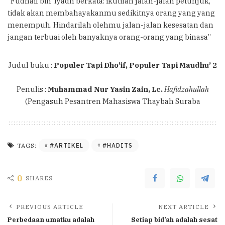
“Fudhail bin ‘Iyadh berkata: ikutilah jalan-jalan petunjuk,
tidak akan membahayakanmu sedikitnya orang yang yang
menempuh. Hindarilah olehmu jalan-jalan kesesatan dan
jangan terbuai oleh banyaknya orang-orang yang binasa”
Judul buku :
Populer Tapi Dho’if, Populer Tapi Maudhu’ 2
Penulis :
Muhammad Nur Yasin Zain, Lc.
Hafidzahullah
(Pengasuh Pesantren Mahasiswa Thaybah Suraba
#ARTIKEL
#HADITS
TAGS:
0
SHARES
PREVIOUS ARTICLE
NEXT ARTICLE
Perbedaan umatku adalah
Setiap bid’ah adalah sesat