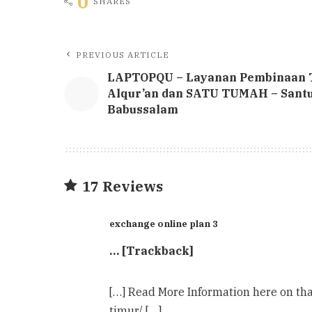
0
SHARES
PREVIOUS ARTICLE
LAPTOPQU – Layanan Pembinaan 
Alqur’an dan SATU TUMAH – Sant
Babussalam
17 Reviews
exchange online plan 3
… [Trackback]
[…] Read More Information here on t
timur/ […]