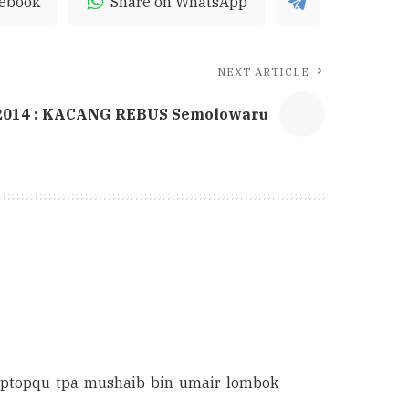
cebook
Share on WhatsApp
NEXT ARTICLE
2014 : KACANG REBUS Semolowaru
laptopqu-tpa-mushaib-bin-umair-lombok-