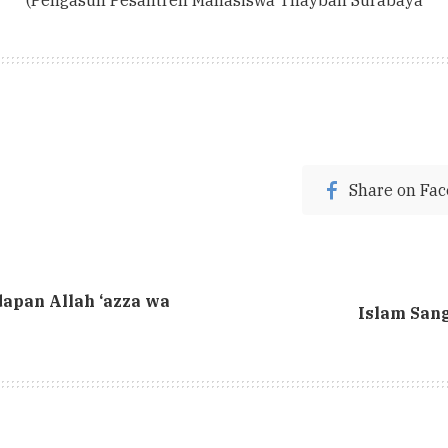
(Pengasuh Pesantren Mahasiswa Thaybah Surabaya
Share on Fa
apan Allah ‘azza wa
Islam Sang