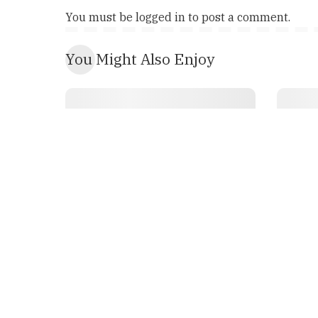
You must be
logged in
to post a comment.
You Might Also Enjoy
AQIDAH
ARTIKEL
AQI
Mayat Mendengar Orang
Mayat
Hidup? Bagian 5
Hidup?