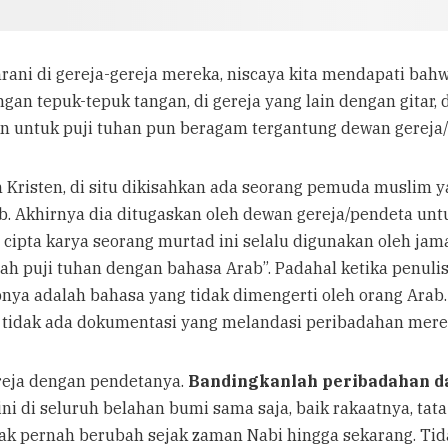
rani di gereja-gereja mereka, niscaya kita mendapati bah
an tepuk-tepuk tangan, di gereja yang lain dengan gitar, 
an untuk puji tuhan pun beragam tergantung dewan gereja
 Kristen, di situ dikisahkan ada seorang pemuda muslim y
. Akhirnya dia ditugaskan oleh dewan gereja/pendeta unt
cipta karya seorang murtad ini selalu digunakan oleh jama
yah puji tuhan dengan bahasa Arab”. Padahal ketika penuli
ya adalah bahasa yang tidak dimengerti oleh orang Arab.
tidak ada dokumentasi yang melandasi peribadahan mere
reja dengan pendetanya.
Bandingkanlah peribadahan d
ini di seluruh belahan bumi sama saja, baik rakaatnya, tat
ak pernah berubah sejak zaman Nabi hingga sekarang. Tid