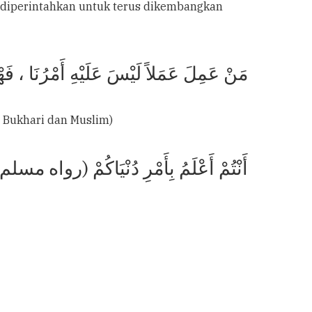
g diperintahkan untuk terus dikembangkan
مَنْ عَمِلَ عَمَلاً لَيْسَ عَلَيْهِ أَمْرُنَ)
. Bukhari dan Muslim)
أَنْتُمْ أَعْلَمُ بِأَمْرِ دُنْيَاكُمْ (رواه مسل)