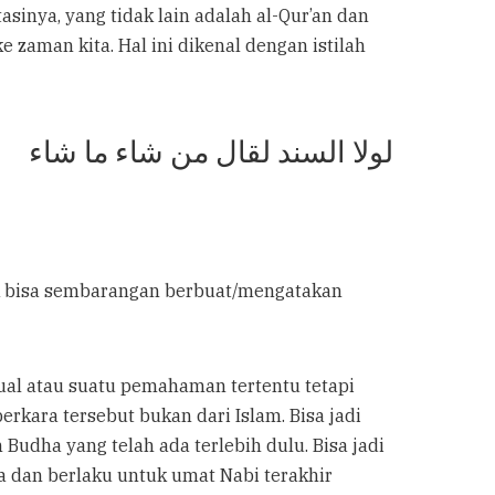
inya, yang tidak lain adalah al-Qur’an dan
aman kita. Hal ini dikenal dengan istilah
لولا السند لقال من شاء ما شاء
dak bisa sembarangan berbuat/mengatakan
tual atau suatu pemahaman tertentu tetapi
rkara tersebut bukan dari Islam. Bisa jadi
Budha yang telah ada terlebih dulu. Bisa jadi
a dan berlaku untuk umat Nabi terakhir