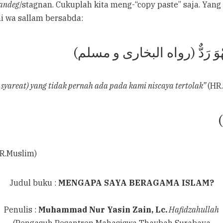
andeg
/stagnan. Cukuplah kita meng-“copy paste” saja. Yan
hi wa sallam bersabda:
ا ، فَهْوَ رَدٌّ (رواه البخارى و مسلم
yareat) yang tidak pernah ada pada kami niscaya tertolak”
(HR
م
HR.Muslim)
Judul buku :
MENGAPA SAYA BERAGAMA ISLAM?
Penulis :
Muhammad Nur Yasin Zain, Lc.
Hafidzahullah