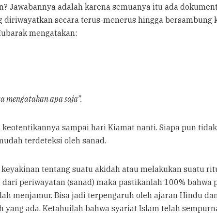
n? Jawabannya adalah karena semuanya itu ada dokumentas
iriwayatkan secara terus-menerus hingga bersambung ke z
 Mubarak mengatakan:
sa mengatakan apa saja”.
ga keotentikannya sampai hari Kiamat nanti. Siapa pun ti
mudah terdeteksi oleh sanad.
 keyakinan tentang suatu akidah atau melakukan suatu ri
 dari periwayatan (sanad) maka pastikanlah 100% bahwa pe
lah menjamur. Bisa jadi terpengaruh oleh ajaran Hindu dan 
h yang ada. Ketahuilah bahwa syariat Islam telah sempurn