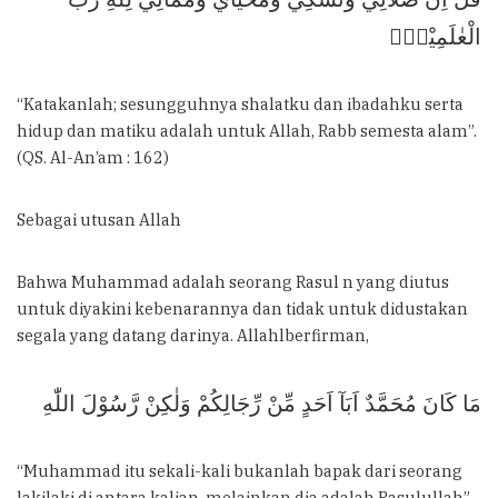
الْعٰلَمِيْنَۙ
“Katakanlah; sesungguhnya shalatku dan ibadahku serta
hidup dan matiku adalah untuk Allah, Rabb semesta alam”.
(QS. Al-An’am : 162)
Sebagai utusan Allah
Bahwa Muhammad adalah seorang Rasul n yang diutus
untuk diyakini kebenarannya dan tidak untuk didustakan
segala yang datang darinya. Allahlberfirman,
مَا كَانَ مُحَمَّدٌ اَبَآ اَحَدٍ مِّنْ رِّجَالِكُمْ وَلٰكِنْ رَّسُوْلَ اللّٰهِ
“Muhammad itu sekali-kali bukanlah bapak dari seorang
lakilaki di antara kalian, melainkan dia adalah Rasulullah”.