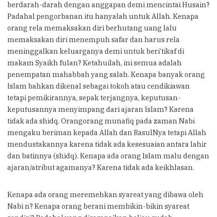
berdarah-darah dengan anggapan demi mencintai Husain?
Padahal pengorbanan itu hanyalah untuk Allah. Kenapa
orang rela memaksakan diri berhutang uang lalu
memaksakan diri menempuh safar dan harus rela
meninggalkan keluarganya demi untuk beri’tikaf di
makam Syaikh fulan? Ketahuilah, ini semua adalah
penempatan mahabbah yang salah. Kenapa banyak orang
Islam bahkan dikenal sebagai tokoh atau cendikiawan
tetapi pemikirannya, sepak terjangnya, keputusan-
keputusannya menyimpang dari ajaran Islam? Karena
tidak ada shidq. Orangorang munafiq pada zaman Nabi
mengaku beriman kepada Allah dan RasulNya tetapi Allah
mendustakannya karena tidak ada kesesuaian antara lahir
dan batinnya (shidq). Kenapa ada orang Islam malu dengan
ajaran/atribut agamanya? Karena tidak ada keikhlasan.
Kenapa ada orang meremehkan syareat yang dibawa oleh
Nabi n? Kenapa orang berani membikin-bikin syareat