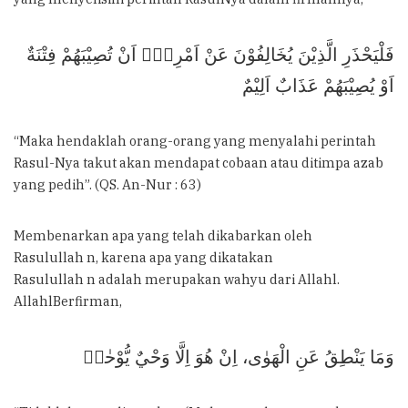
فَلْيَحْذَرِ الَّذِيْنَ يُخَالِفُوْنَ عَنْ اَمْرِهٖٓ اَنْ تُصِيْبَهُمْ فِتْنَةٌ
اَوْ يُصِيْبَهُمْ عَذَابٌ اَلِيْمٌ
“Maka hendaklah orang-orang yang menyalahi perintah
Rasul-Nya takut akan mendapat cobaan atau ditimpa azab
yang pedih”. (QS. An-Nur : 63)
Membenarkan apa yang telah dikabarkan oleh
Rasulullah n, karena apa yang dikatakan
Rasulullah n adalah merupakan wahyu dari Allahl.
AllahlBerfirman,
وَمَا يَنْطِقُ عَنِ الْهَوٰى، اِنْ هُوَ اِلَّا وَحْيٌ يُّوْحٰىۙ