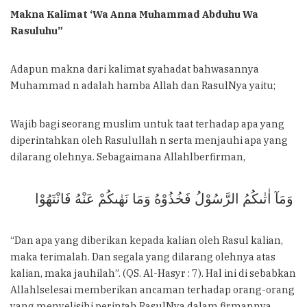
Makna Kalimat ‘Wa Anna Muhammad Abduhu Wa
Rasuluhu”
Adapun makna dari kalimat syahadat bahwasannya
Muhammad n adalah hamba Allah dan RasulNya yaitu;
Wajib bagi seorang muslim untuk taat terhadap apa yang
diperintahkan oleh Rasulullah n serta menjauhi apa yang
dilarang olehnya. Sebagaimana Allahlberfirman,
وَمَآ اٰتٰىكُمُ الرَّسُوْلُ فَخُذُوْهُ وَمَا نَهٰىكُمْ عَنْهُ فَانْتَهُوْا
“Dan apa yang diberikan kepada kalian oleh Rasul kalian,
maka terimalah. Dan segala yang dilarang olehnya atas
kalian, maka jauhilah”. (QS. Al-Hasyr : 7). Hal ini di sebabkan
Allahlselesai memberikan ancaman terhadap orang-orang
yang menyelisihi perintah RasulNya dalam firmannya,