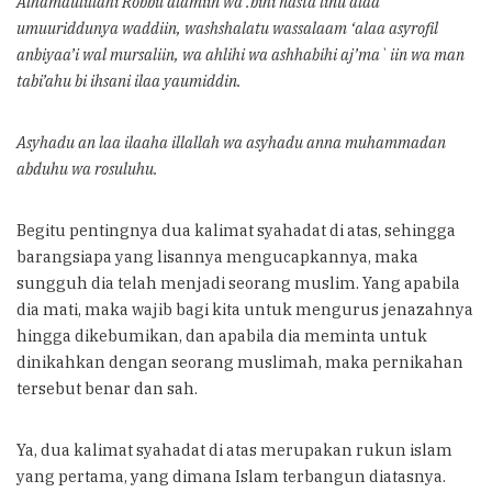
Alhamdulillahi Robbil alamiin wa .bihi nasta linu alaa
umuuriddunya waddiin, washshalatu wassalaam ‘alaa asyrofil
anbiyaa’i wal mursaliin, wa ahlihi wa ashhabihi aj’ma`iin wa man
tabi’ahu bi ihsani ilaa yaumiddin.
Asyhadu an laa ilaaha illallah wa asyhadu anna muhammadan
abduhu wa rosuluhu.
Begitu pentingnya dua kalimat syahadat di atas, sehingga
barangsiapa yang lisannya mengucapkannya, maka
sungguh dia telah menjadi seorang muslim. Yang apabila
dia mati, maka wajib bagi kita untuk mengurus jenazahnya
hingga dikebumikan, dan apabila dia meminta untuk
dinikahkan dengan seorang muslimah, maka pernikahan
tersebut benar dan sah.
Ya, dua kalimat syahadat di atas merupakan rukun islam
yang pertama, yang dimana Islam terbangun diatasnya.