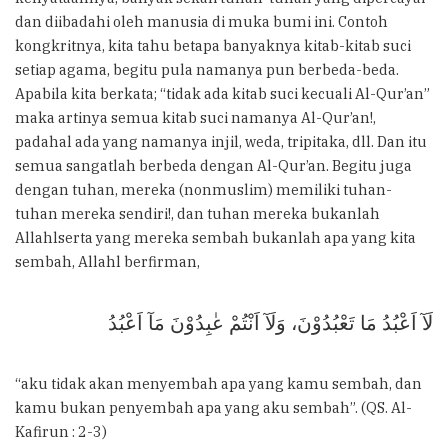
dan diibadahi oleh manusia di muka bumi ini. Contoh
kongkritnya, kita tahu betapa banyaknya kitab-kitab suci
setiap agama, begitu pula namanya pun berbeda-beda.
Apabila kita berkata; “tidak ada kitab suci kecuali Al-Qur’an”
maka artinya semua kitab suci namanya Al-Qur’an!,
padahal ada yang namanya injil, weda, tripitaka, dll. Dan itu
semua sangatlah berbeda dengan Al-Qur’an. Begitu juga
dengan tuhan, mereka (nonmuslim) memiliki tuhan-
tuhan mereka sendiri!, dan tuhan mereka bukanlah
Allahlserta yang mereka sembah bukanlah apa yang kita
sembah, Allahl berfirman,
لَآ اَعْبُدُ مَا تَعْبُدُوْنَ، وَلَآ اَنْتُمْ عٰبِدُوْنَ مَآ اَعْبُدُ
“aku tidak akan menyembah apa yang kamu sembah, dan
kamu bukan penyembah apa yang aku sembah”. (QS. Al-
Kafirun : 2-3)