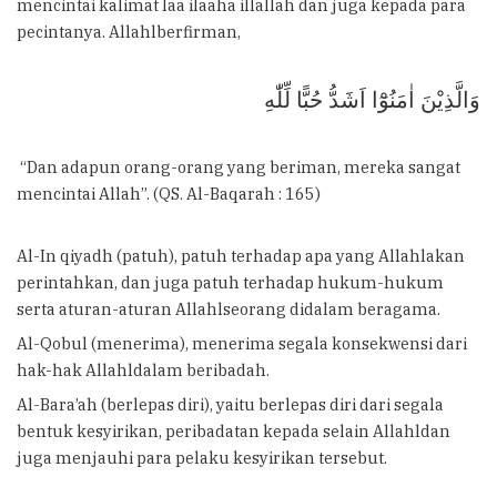
mencintai kalimat laa ilaaha illallah dan juga kepada para
pecintanya. Allahlberfirman,
وَالَّذِيْنَ اٰمَنُوْٓا اَشَدُّ حُبًّا لِّلّٰهِ
“Dan adapun orang-orang yang beriman, mereka sangat
mencintai Allah”. (QS. Al-Baqarah : 165)
Al-In qiyadh (patuh), patuh terhadap apa yang Allahlakan
perintahkan, dan juga patuh terhadap hukum-hukum
serta aturan-aturan Allahlseorang didalam beragama.
Al-Qobul (menerima), menerima segala konsekwensi dari
hak-hak Allahldalam beribadah.
Al-Bara’ah (berlepas diri), yaitu berlepas diri dari segala
bentuk kesyirikan, peribadatan kepada selain Allahldan
juga menjauhi para pelaku kesyirikan tersebut.