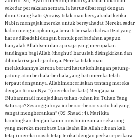
Zuhruf : 86). Ayat ini menunjukkan syahadat bukanlah
sekedar persaksian semata. la harus dibarengi dengan
ilmu. Orang kafir Quraisy tidak mau bersyahadat ketika
Nabi n mengajak mereka untuk bersyahadat. Mereka sadar
kalau mengucapkannya berarti bersaksi bahwa Dzat yang
harus diibadahi dengan bentuk peribadahan apapun
hanyalah Allahlseni dan apa saja yang merupakan
tandingan bagi Allah (thoghut) haruslah disingkirkan dan
dihindari sejauh-jauhnya. Mereka tidak mau
melakukannya karena berarti harus kehilangan patung-
patung atau berhala-berhala yang hati mereka telah
terpaut dengannya. Allahlmenceritakan tentang mereka
dengan firmanNya: “(mereka berkata) Mengapa ia
(Muhammad) menjadikan tuhan-tuhan itu Tuhan Yang
Satu saja? Sesungguhnya ini benar-benar suatu hal yang
sangat mengherankan” (QS. Shaad : 4). Mari kita
bandingkan dengan kaum muslimin zaman sekarang
yang mereka membaca Laa ilaaha illa Allah ribuan kali,
tetapi mereka masih tetap terikat dengan perkara-perkara