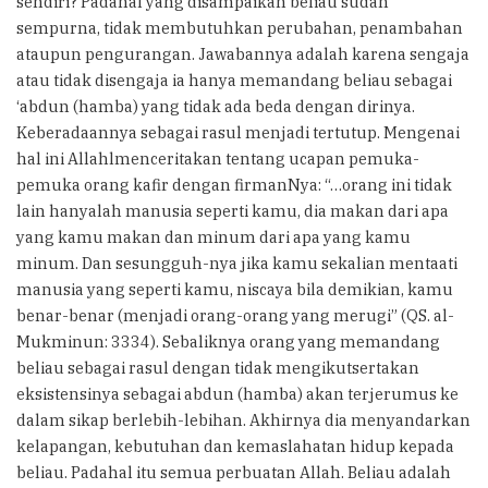
sendiri? Padahal yang disampaikan beliau sudah
sempurna, tidak membutuhkan perubahan, penambahan
ataupun pengurangan. Jawabannya adalah karena sengaja
atau tidak disengaja ia hanya memandang beliau sebagai
‘abdun (hamba) yang tidak ada beda dengan dirinya.
Keberadaannya sebagai rasul menjadi tertutup. Mengenai
hal ini Allahlmenceritakan tentang ucapan pemuka-
pemuka orang kafir dengan firmanNya: “…orang ini tidak
lain hanyalah manusia seperti kamu, dia makan dari apa
yang kamu makan dan minum dari apa yang kamu
minum. Dan sesungguh-nya jika kamu sekalian mentaati
manusia yang seperti kamu, niscaya bila demikian, kamu
benar-benar (menjadi orang-orang yang merugi” (QS. al-
Mukminun: 3334). Sebaliknya orang yang memandang
beliau sebagai rasul dengan tidak mengikutsertakan
eksistensinya sebagai abdun (hamba) akan terjerumus ke
dalam sikap berlebih-lebihan. Akhirnya dia menyandarkan
kelapangan, kebutuhan dan kemaslahatan hidup kepada
beliau. Padahal itu semua perbuatan Allah. Beliau adalah