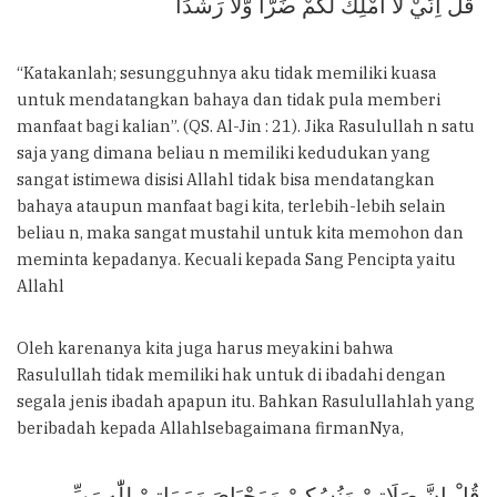
قُلْ اِنِّيْ لَآ اَمْلِكُ لَكُمْ ضَرًّا وَّلَا رَشَدًا
“Katakanlah; sesungguhnya aku tidak memiliki kuasa
untuk mendatangkan bahaya dan tidak pula memberi
manfaat bagi kalian”. (QS. Al-Jin : 21). Jika Rasulullah n satu
saja yang dimana beliau n memiliki kedudukan yang
sangat istimewa disisi Allahl tidak bisa mendatangkan
bahaya ataupun manfaat bagi kita, terlebih-lebih selain
beliau n, maka sangat mustahil untuk kita memohon dan
meminta kepadanya. Kecuali kepada Sang Pencipta yaitu
Allahl
Oleh karenanya kita juga harus meyakini bahwa
Rasulullah tidak memiliki hak untuk di ibadahi dengan
segala jenis ibadah apapun itu. Bahkan Rasulullahlah yang
beribadah kepada Allahlsebagaimana firmanNya,
قُلْ اِنَّ صَلَاتِيْ وَنُسُكِيْ وَمَحْيَايَ وَمَمَاتِيْ لِلّٰهِ رَبِّ