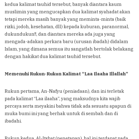
kedua kalimat tauhid tersebut, banyak diantara kaum
muslimin yang mengucapkan dua kalimat syahadat akan
tetapi mereka masih banyak yang meminta-minta (baik
rizki, jodoh, kesehatan, dll) kepada kuburan, paranormal,
dukundukun!!, dan diantara mereka ada juga yang
mengada-adakan perkara baru (urusan ibadah) didalam
Islam, yang dimana semua itu sangatlah bertolak belakang
dengan hakikat dua kalimat tauhid tersebut.
Memenuhi Rukun-Rukun Kalimat “Laa Ilaaha Illallah”
Rukun pertama, An-Nafyu (peniadaan), dan ini terletak
pada kalimat “Laa ilaaha”, yang maksudnya kita wajib
percaya serta meyakini bahwa tidak ada sesuatu apapun di
muka bumi ini yang berhak untuk di sembah dan di
ibadahi.
Rukun kedua, Al-Itsbat (penetapan), hal ini terdapat pada