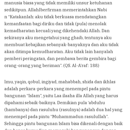
manusia biasa yang tidak memiliki unsur ketuhanan
sedikitpun. Allahlberfirman memerintahkan Nabi
n “Katakanlah: aku tidak berkuasa mendatangkan
kemanfaatan bagi diriku dan tidak (pula) menolak
kemadharatan kecuali yang dikehendaki Allah. Dan
sekiranya aku mengetahui yang ghaib, tentunya aku
membuat kebajikan sebanyak-banyaknya dan aku tidak
akan ditimpa kemudharatan. Aku tidak lain hanyalah
pemberi peringatan, dan pembawa berita gembira bagi
orang-orang yang beriman”. (QS. Al-A’raf : 188)
lmu, yaqin, qobul, ingiyad, mahabbah, shida dan ikhlas
adalah perkara-perkara yang menempel pada pintu
bangunan “Islam”, yaitu Laa ilaaha illa Allah yang harus
dipahami sebaik-baiknya. Demikian pula ‘abduhu
(hambanya) dan rasuluhu (rasulnya) adalah dua hal yang
menempel pada pintu “Muhammadun rasulullah”.
Sehingga pintu bangunan Islam bisa dikenali dengan baik