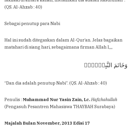
(QS. Al-Ahzab : 40)
Sebagai penutup para Nabi
Hal ini sudah ditegaskan dalam Al-Qur’an. Jelas bagaikan
matahari di siang hari, sebagaimana firman Allah l,,,,
وَخَاتَمَ النَّبِيّٖنَۗ
“Dan dia adalah penutup Nabi”. (QS. Al-Ahzab : 40)
Penulis :
Muhammad Nur Yasin Zain, Lc.
Hafizhahullah
(Pengasuh Pesantren Mahasiswa THAYBAH Surabaya)
Majalah Bulan November, 2013 Edisi 17