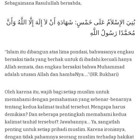
Sebagaimana Rasulullah bersabda,
بُنِيَ الإِسْلاَمُ عَلَى خَمْسٍ: شَهَادَةِ أَنْ لاَ إِلَهَ إِلَّا اللَّهُ وَأَنَّ
مُحَمَّدًا رَسُولُ اللَّهِ
“Islam itu dibangun atas lima pondasi, bahwasanya engkau
bersaksi tiada yang berhak untuk di ibadahi kecuali hanya
Allah semata, dan engkau bersaksi bahwa Muhammad
adalah utusan Allah dan hambaNya….”(HR. Bukhari)
Oleh karena itu, wajib bagi setiap muslim untuk
memahami dengan pemahaman yang sebenar-benarnya
tentang kedua kalimat tauhid tersebut. Mengapa harus
demikian? Dan seberapa pentingkah memahami kedua
kalimat tauhid tersebut?. Jawabannya… Ya, sangatlah
penting untuk setiap pribadi muslim. Karena ironisnya,
dengan tidak pahamnya seorang muslim terhadap hakikat