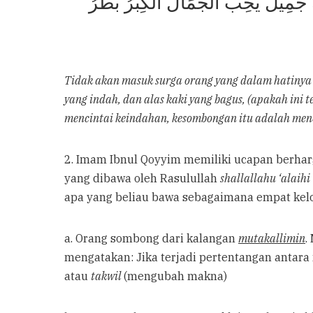
َ جَمِيلٌ يُحِبُّ الْجَمَالَ الْكِبْرُ بَطَرُ
Tidak akan masuk surga orang yang dalam hatinya a
yang indah, dan alas kaki yang bagus, (apakah ini
mencintai keindahan, kesombongan itu adalah me
2. Imam Ibnul Qoyyim memiliki ucapan berhar
yang dibawa oleh Rasulullah
shallallahu ‘alaihi
apa yang beliau bawa sebagaimana empat kelo
a. Orang sombong dari kalangan
mutakallimin
.
mengatakan: Jika terjadi pertentangan antara
atau
takwil
(mengubah makna)