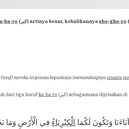
a-ba-ro
(كبر) artinya besar, kebalikannya
sho-gho-ro
i Yusuf) mereka terpesona kepadanya (memandangnya
sesuatu yan
bentuk dari tiga huruf
ka-ba-ro
(كبر) sebagaimana dijelaskan d
ِ آبَاءَنَا وَتَكُونَ لَكُمَا
الْكِبْرِيَاءُ
فِي الْأَرْضِ وَمَا نَح]