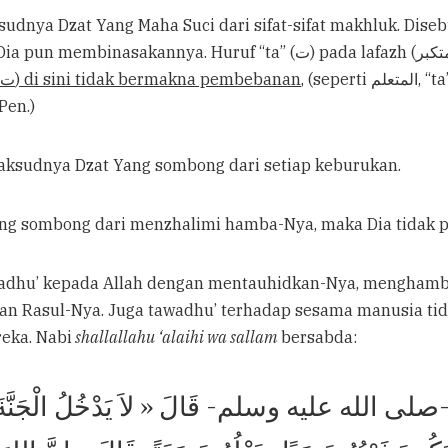
Huruf “ta” (ت) di sini tidak bermakna pembebanan
 Pen.)
المتك) maksudnya Dzat Yang sombong dari setiap keburukan.
Dzat Yang sombong dari menzhalimi hamba-Nya, maka Dia tida
awadhu’ kepada Allah dengan mentauhidkan-Nya, menghamb
isan Rasul-Nya. Juga tawadhu’ terhadap sesama manusia t
eka. Nabi
shallallahu ‘alaihi wa sallam
bersabda:
ىِّ -صلى الله عليه وسلم- قَالَ « لاَ يَدْخُلُ الْجَنَّةَ مَ