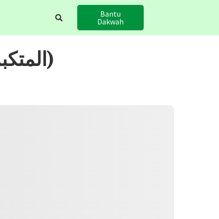
Bantu
Dakwah
Nama Allah Al-Mutakabbir (المتكبر)