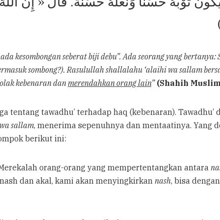
َكُونَ ثَوْبُهُ حَسَنًا وَنَعْلُهُ حَسَنَةً. قَالَ « إِنَّ الله
da kesombongan seberat biji debu”. Ada seorang yang bertanya:
 termasuk sombong?). Rasulullah shallalahu ‘alaihi wa sallam be
nolak kebenaran dan
merendahkan orang lain
”
(Shahih Muslim
ga tentang tawadhu’ terhadap haq (kebenaran). Tawadhu’
 wa sallam
, menerima sepenuhnya dan mentaatinya. Yang de
mpok berikut ini:
 Merekalah orang-orang yang mempertentangkan antara
na
 nash dan akal, kami akan menyingkirkan
nash
, bisa denga