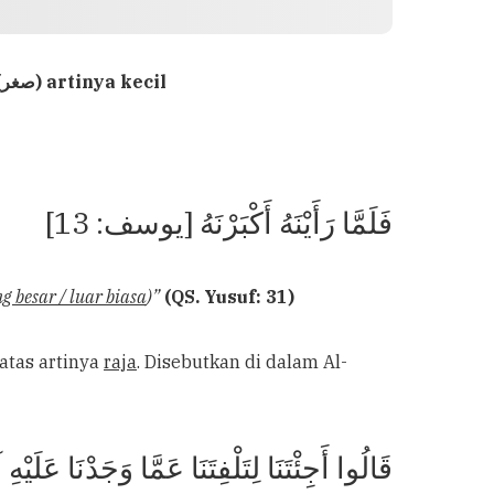
(صغر) artinya kecil
فَلَمَّا رَأَيْنَهُ أَكْبَرْنَهُ [يوسف: 13]
g besar / luar biasa
)”
(QS. Yusuf: 31)
i atas artinya
raja
. Disebutkan di dalam Al-
قَالُوا أَجِئْتَنَا لِتَلْفِتَنَا عَمَّا وَجَدْنَا عَلَيْه