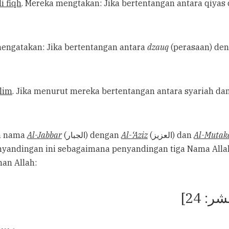
i fiqh
. Mereka mengtakan: Jika bertentangan antara qiya
mengatakan: Jika bertentangan antara
dzauq
(perasaan) den
lim
. Jika menurut mereka bertentangan antara syariah da
an nama
Al-Jabbar
(الجبار) dengan
Al-‘Aziz
(العزيز) dan
Al-Mutak
andingan ini sebagaimana penyandingan tiga Nama Allah 
 firman Allah:
حشر: 24