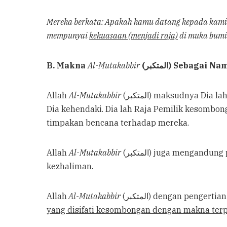
Mereka berkata: Apakah kamu datang kepada kami
mempunyai
kekuasaan (menjadi raja)
di muka bumi
B. Makna
Al-Mutakabbir
(المتكبر) Sebagai 
Allah
Al-Mutakabbir
(المتكبر) maksudnya Dia lah Raja yang tidak pernah punah kerajaan-Nya dan tidaklah berjalan pada kerajaan-Nya kecuali apa yang
Dia kehendaki. Dia lah Raja Pemilik kesombo
timpakan bencana terhadap mereka.
Allah
Al-Mutakabbir
(المتكبر) juga mengandung pengertian bahwa Dia sombong terhadap segala bentuk keburukan dan sombong terhadap setiap
kezhaliman.
Allah
Al-Mutakabbir
(المتكبر) dengan pe
yang disifati kesombongan dengan makna terpu