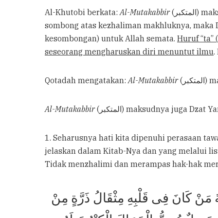
Al-Khutobi berkata:
Al-Mutakabbir
(المتكبر) maksudnya Dzat Yang Maha Suci dari sifat-sifat makhluk. Disebutkan juga maksudnya adalah Dzat Yang Maha
kesombongan) untuk Allah semata.
seseorang mengharuskan diri menuntut ilmu
.
Qotadah mengatakan:
Al-Mutakabbir
(بر
Al-Mutakabbir
(المتكبر) maksudnya juga 
1. Seharusnya hati kita dipenuhi perasaan t
jelaskan dalam Kitab-Nya dan yang melalui l
Tidak menzhalimi dan merampas hak-hak mer
نْ كَانَ فِى قَلْبِهِ مِثْقَالُ ذَرَّةٍ مِنْ