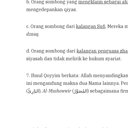
b. Orang sombong yang
mengklaim sebagai ahl
mengedepankan qiyas.
c. Orang sombong dari
kalangan Sufi
. Mereka 
dzauq
.
d. Orang sombong dari
kalangan penguasa zha
siyasah dan tidak melirik ke hukum syariat.
7. Ibnul Qoyyim berkata: Allah menyandingk
ini mengandung makna dua Nama lainnya. Peny
(البَاِرِئُ),
Al-Mushowwir
(المُصَوِّرُ) sebagaimana