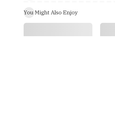
You Might Also Enjoy
SATPAM - JASA ANTAR JEMPUT AMBULANCE
SAT
SOSIAL
SOS
SATPAM – Jasa Antar Jemput
SATPAM
Ambulan 6 Shofar 1448/ 21 Juli
Ambula
2026
Muhar