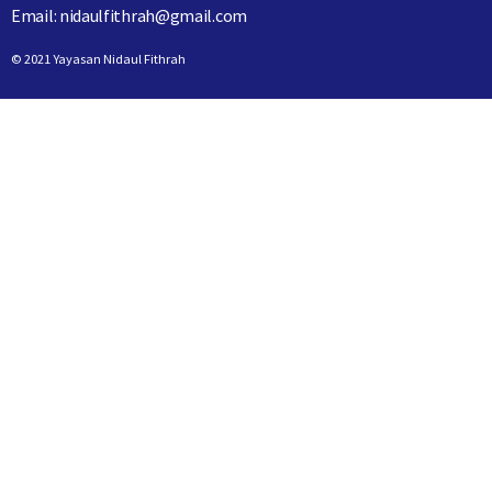
Email: nidaulfithrah@gmail.com
© 2021 Yayasan Nidaul Fithrah