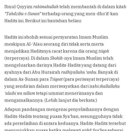
Ibnul Qoyyim
rahimahullah
telah membantah di dalam kitab
“Tahdzibu-s-Sunan”
terhadap orang yang men-dho’if-kan
Hadits ini. Berikut ini bantahan beliau:
Hadits ini shohih sesuai persyaratan Imam Muslim
meskipun Al-‘Alau seorang diri tidak serta merta
menjadikan Haditsnya cacat karena dia orang
tsiqoh
(terpercaya). Di dalam
Shohih
-nya Imam Muslim telah
mengeluarkan darinya Hadits-Hadits yang datang dari
ayahnya dari Abu Hurairah
radhiyallahu ‘anhu
. Banyak di
dalam As-Sunan para
Tsiqoot
(para periwayat terpercaya)
yang sendirian dalam meriwayatkan dari nabi
shallallahu
‘alaihi wa sallam
tetapi ummat menerimanya dan
mengamalkannya. (Lebih lanjut dia berkata:)
Adapun pandangan mengenai penyelisihannya dengan
Hadits-Hadits tentang puasa Sya’ban, sesungguhnya tidak
ada perselisihan di antara keduanya. Hadits-Hadits tersebut
menunjukkan puasa ketika melewati
nishfi Sya’ban
sebagai