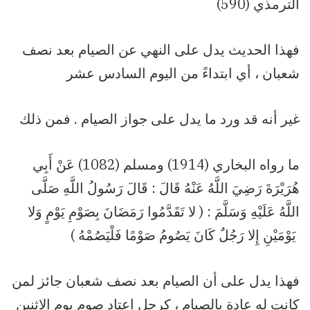
الترمذي (590)
فهذا الحديث يدل على النهي عن الصيام بعد نصف
شعبان ، أي ابتداءً من اليوم السادس عشر
غير أنه قد ورد ما يدل على جواز الصيام . فمن ذلك
ما رواه البخاري (1914) ومسلم (1082) عَنْ أَبِي
هُرَيْرَةَ رَضِيَ اللَّهُ عَنْهُ قَالَ : قَالَ رَسُولُ اللَّهِ صَلَّى
اللَّهُ عَلَيْهِ وَسَلَّمَ : ( لا تَقَدَّمُوا رَمَضَانَ بِصَوْمِ يَوْمٍ وَلا
يَوْمَيْنِ إِلا رَجُلٌ كَانَ يَصُومُ صَوْمًا فَلْيَصُمْهُ )
فهذا يدل على أن الصيام بعد نصف شعبان جائز لمن
كانت له عادة بالصيام ، كرجل اعتاد صوم يوم الاثنين