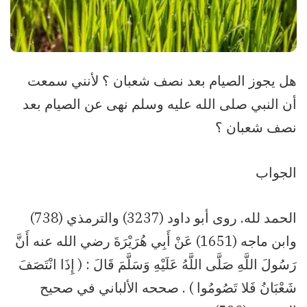
هل يجوز الصيام بعد نصف شعبان ؟ لأنني سمعت
أن النبي صلى الله عليه وسلم نهى عن الصيام بعد
نصف شعبان ؟
الجواب
الحمد لله. روى أبو داود (3237) والترمذي (738)
وابن ماجه (1651) عَنْ أَبِي هُرَيْرَةَ رضي الله عنه أَنَّ
رَسُولَ اللَّهِ صَلَّى اللَّهُ عَلَيْهِ وَسَلَّمَ قَالَ : ( إِذَا انْتَصَفَ
شَعْبَانُ فَلا تَصُومُوا ) . صححه الألباني في صحيح