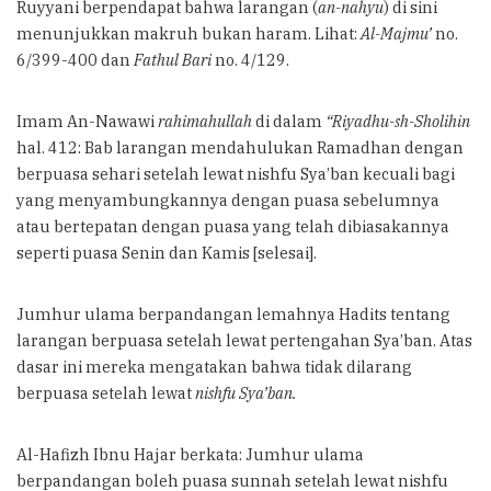
Ruyyani berpendapat bahwa larangan (
an-nahyu
) di sini
menunjukkan makruh bukan haram. Lihat:
Al-Majmu’
no.
6/399-400 dan
Fathul Bari
no. 4/129.
Imam An-Nawawi
rahimahullah
di dalam
“Riyadhu-sh-Sholihin
hal. 412: Bab larangan mendahulukan Ramadhan dengan
berpuasa sehari setelah lewat nishfu Sya’ban kecuali bagi
yang menyambungkannya dengan puasa sebelumnya
atau bertepatan dengan puasa yang telah dibiasakannya
seperti puasa Senin dan Kamis [selesai].
Jumhur ulama berpandangan lemahnya Hadits tentang
larangan berpuasa setelah lewat pertengahan Sya’ban. Atas
dasar ini mereka mengatakan bahwa tidak dilarang
berpuasa setelah lewat
nishfu Sya’ban.
Al-Hafizh Ibnu Hajar berkata: Jumhur ulama
berpandangan boleh puasa sunnah setelah lewat nishfu