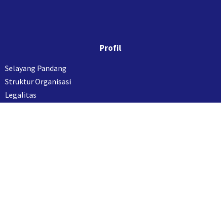
Profil
Selayang Pandang
Struktur Organisasi
Legalitas
Kantor Cabang
Ikuti Kami
Layanan
Aqiqah Fithrah