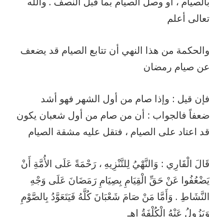
بالصيام ، أو وصل الصيام بما قبل النصف . والله
تعالى أعلم
والحكمة من هذا النهي أن تتابع الصيام قد يضعف
عن صيام رمضان
فإن قيل : وإذا صام من أول الشهر فهو أشد
ضعفاً فالجواب : أن من صام من أول شعبان يكون
قد اعتاد على الصيام ، فتقل عليه مشقة الصيام
قَالَ الْقَارِي : وَالنَّهْيُ لِلتَّنْزِيهِ ، رَحْمَةً عَلَى الأُمَّةِ أَنْ
يَضْعُفُوا عَنْ حَقِّ الْقِيَامِ بِصِيَامِ رَمَضَانَ عَلَى وَجْهِ
النَّشَاطِ . وَأَمَّا مَنْ صَامَ شَعْبَانَ كُلَّهُ فَيَتَعَوَّدُ بِالصَّوْمِ
وَيَزُولُ عَنْهُ الْكُلْفَةُ اهـ