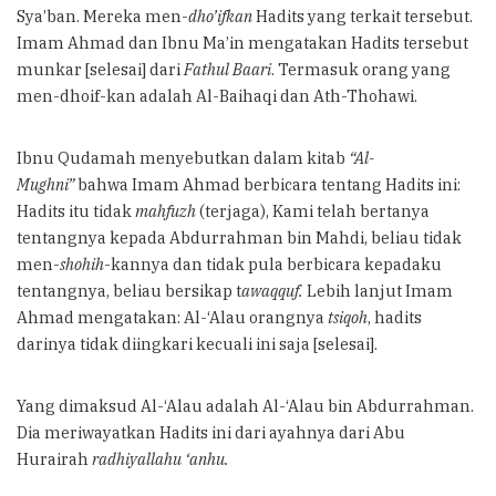
Sya’ban. Mereka men-
dho’ifkan
Hadits yang terkait tersebut.
Imam Ahmad dan Ibnu Ma’in mengatakan Hadits tersebut
munkar [selesai] dari
Fathul Baari
. Termasuk orang yang
men-dhoif-kan adalah Al-Baihaqi dan Ath-Thohawi.
Ibnu Qudamah menyebutkan dalam kitab
“Al-
Mughni”
bahwa Imam Ahmad berbicara tentang Hadits ini:
Hadits itu tidak
mahfuzh
(terjaga), Kami telah bertanya
tentangnya kepada Abdurrahman bin Mahdi, beliau tidak
men-
shohih
-kannya dan tidak pula berbicara kepadaku
tentangnya, beliau bersikap t
awaqquf.
Lebih lanjut Imam
Ahmad mengatakan: Al-‘Alau orangnya
tsiqoh
, hadits
darinya tidak diingkari kecuali ini saja [selesai].
Yang dimaksud Al-‘Alau adalah Al-‘Alau bin Abdurrahman.
Dia meriwayatkan Hadits ini dari ayahnya dari Abu
Hurairah
radhiyallahu ‘anhu.