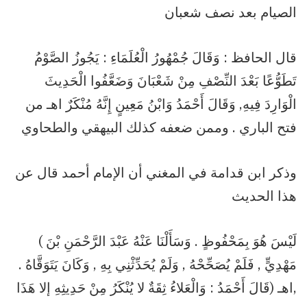
الصيام بعد نصف شعبان
قال الحافظ : وَقَالَ جُمْهُورُ الْعُلَمَاءِ : يَجُوزُ الصَّوْمُ
تَطَوُّعًا بَعْدَ النِّصْفِ مِنْ شَعْبَانَ وَضَعَّفُوا الْحَدِيثَ
الْوَارِدَ فِيهِ, وَقَالَ أَحْمَدُ وَابْنُ مَعِينٍ إِنَّهُ مُنْكَرٌ اهـ من
فتح الباري . وممن ضعفه كذلك البيهقي والطحاوي
وذكر ابن قدامة في المغني أن الإمام أحمد قال عن
هذا الحديث
( لَيْسَ هُوَ بِمَحْفُوظٍ . وَسَأَلْنَا عَنْهُ عَبْدَ الرَّحْمَنِ بْنَ
مَهْدِيٍّ , فَلَمْ يُصَحِّحْهُ , وَلَمْ يُحَدِّثْنِي بِهِ , وَكَانَ يَتَوَقَّاهُ .
قَالَ أَحْمَدُ : وَالْعَلاءُ ثِقَةٌ لا يُنْكَرُ مِنْ حَدِيثِهِ إلا هَذَا) اهـ,