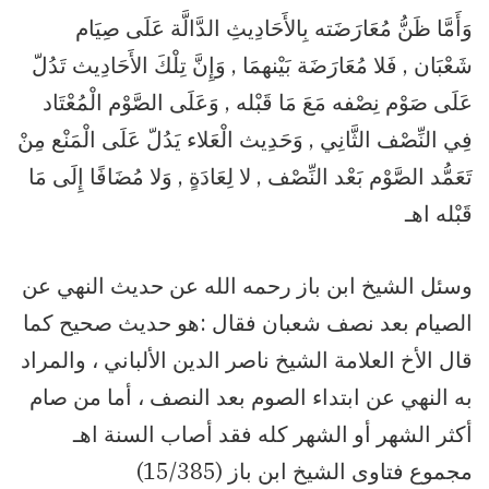
وَأَمَّا ظَنُّ مُعَارَضَته بِالأَحَادِيثِ الدَّالَّة عَلَى صِيَام
شَعْبَان , فَلا مُعَارَضَة بَيْنهمَا , وَإِنَّ تِلْكَ الأَحَادِيث تَدُلّ
عَلَى صَوْم نِصْفه مَعَ مَا قَبْله , وَعَلَى الصَّوْم الْمُعْتَاد
فِي النِّصْف الثَّانِي , وَحَدِيث الْعَلاء يَدُلّ عَلَى الْمَنْع مِنْ
تَعَمُّد الصَّوْم بَعْد النِّصْف , لا لِعَادَةٍ , وَلا مُضَافًا إِلَى مَا
قَبْله اهـ
وسئل الشيخ ابن باز رحمه الله عن حديث النهي عن
الصيام بعد نصف شعبان فقال :هو حديث صحيح كما
قال الأخ العلامة الشيخ ناصر الدين الألباني ، والمراد
به النهي عن ابتداء الصوم بعد النصف ، أما من صام
أكثر الشهر أو الشهر كله فقد أصاب السنة اهـ
مجموع فتاوى الشيخ ابن باز (15/385)