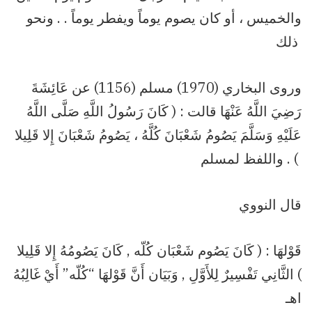
والخميس ، أو كان يصوم يوماً ويفطر يوماً . . ونحو
ذلك
وروى البخاري (1970) مسلم (1156) عن عَائِشَةَ
رَضِيَ اللَّهُ عَنْهَا قالت : ( كَانَ رَسُولُ اللَّهِ صَلَّى اللَّهُ
عَلَيْهِ وَسَلَّمَ يَصُومُ شَعْبَانَ كُلَّهُ ، يَصُومُ شَعْبَانَ إِلا قَلِيلا
) . واللفظ لمسلم
قال النووي
قَوْلهَا : ( كَانَ يَصُوم شَعْبَان كُلّه , كَانَ يَصُومُهُ إِلا قَلِيلا
) الثَّانِي تَفْسِيرٌ لِلأَوَّلِ , وَبَيَان أَنَّ قَوْلهَا “كُلّه” أَيْ غَالِبُهُ
اهـ