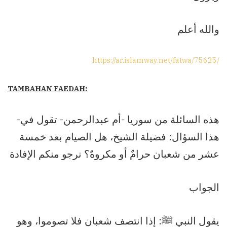
والله أعلم
https://ar.islamway.net/fatwa/75625/
TAMBAHAN FAEDAH:
-هذه السائلة من سوريا -أم عبدالرحمن- تقول في
هذا السؤال: فضيلة الشيخ، هل الصيام بعد خمسة
عشر من شعبان حرامٌ أو مكروهٌ؟ نرجو منكم الإفادة
الجواب
يقول النبي ﷺ: إذا انتصف شعبان فلا تصوموا، وهو