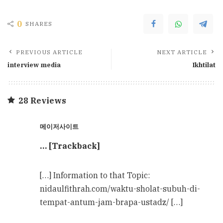
0
SHARES
PREVIOUS ARTICLE
NEXT ARTICLE
interview media
Ikhtilat
28 Reviews
메이저사이트
… [Trackback]
[…] Information to that Topic:
nidaulfithrah.com/waktu-sholat-subuh-di-
tempat-antum-jam-brapa-ustadz/ […]