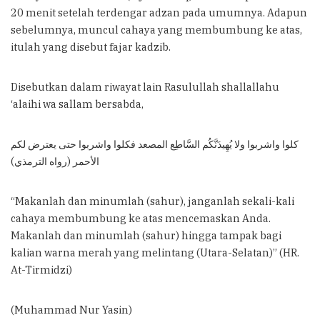
20 menit setelah terdengar adzan pada umumnya. Adapun
sebelumnya, muncul cahaya yang membumbung ke atas,
itulah yang disebut fajar kadzib.
Disebutkan dalam riwayat lain Rasulullah shallallahu
‘alaihi wa sallam bersabda,
كلوا واشربوا ولا يُهِيدَنَّكُم السَّاطِع المصعد فكلوا واشربوا حتى يعترض لكم
الأحمر (رواه الترمذي)
“Makanlah dan minumlah (sahur), janganlah sekali-kali
cahaya membumbung ke atas mencemaskan Anda.
Makanlah dan minumlah (sahur) hingga tampak bagi
kalian warna merah yang melintang (Utara-Selatan)” (HR.
At-Tirmidzi)
(Muhammad Nur Yasin)