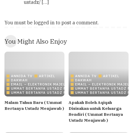
ustadz/ […]
You must be
logged in
to post a comment.
You Might Also Enjoy
ANNIDA TV
ARTIKEL
ANNIDA TV
ARTIKEL
DAKWAH
DAKWAH
EMAIL – ELEKTRONIK MAJELIS ILMU/DAKWAH ONLINE
EMAIL – ELEKTRONIK MAJELI
UMMAT BERTANYA USTADZ MENJAWAB
UMMAT BERTANYA USTADZ M
UMMAT BERTANYA USTADZ MENJAWAB
UMMAT BERTANYA USTADZ M
Malam Tahun Baru ( Ummat
Apakah Boleh Aqiqah
Bertanya Ustadz Menjawab )
Disisakan untuk Keluarga
Sendiri ( Ummat Bertanya
Ustadz Menjawab )