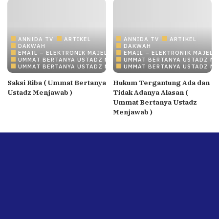
ANNIDA TV
ARTIKEL
ANNIDA TV
ARTIKEL
DAKWAH
DAKWAH
EMAIL – ELEKTRONIK MAJELIS ILMU/DAKWAH ONLINE
EMAIL – ELEKTRONIK MAJELI
UMMAT BERTANYA USTADZ MENJAWAB
UMMAT BERTANYA USTADZ M
UMMAT BERTANYA USTADZ MENJAWAB
UMMAT BERTANYA USTADZ M
Saksi Riba ( Ummat Bertanya
Hukum Tergantung Ada dan
Ustadz Menjawab )
Tidak Adanya Alasan (
Ummat Bertanya Ustadz
Menjawab )