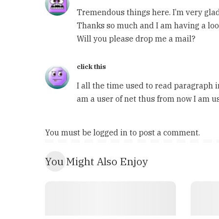
Tremendous things here. I’m very glad 
Thanks so much and I am having a look
Will you please drop me a mail?
click this
I all the time used to read paragraph 
am a user of net thus from now I am usi
You must be
logged in
to post a comment.
You Might Also Enjoy