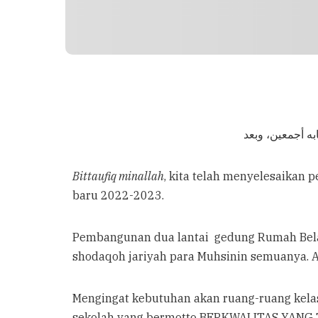
به أجمعين، وبعد
Bittaufiq minallah
, kita telah menyelesaikan 
baru 2022-2023.
Pembangunan dua lantai gedung Rumah Bela
shodaqoh jariyah para Muhsinin semuanya. 
Mengingat kebutuhan akan ruang-ruang kela
sekolah yang bermotto BERKWALITAS YANG T