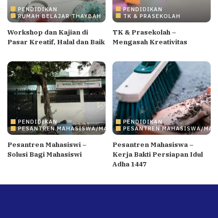
PENDIDIKAN
PENDIDIKAN
RUMAH BELAJAR THAYBAH
TK & PRASEKOLAH
Workshop dan Kajian di
TK & Prasekolah –
Pasar Kreatif, Halal dan Baik
Mengasah Kreativitas
PENDIDIKAN
PENDIDIKAN
PESANTREN MAHASISWA/MAHASISWI
PESANTREN MAHASISWA/MAH
Pesantren Mahasiswi –
Pesantren Mahasiswa –
Solusi Bagi Mahasiswi
Kerja Bakti Persiapan Idul
Adha 1447