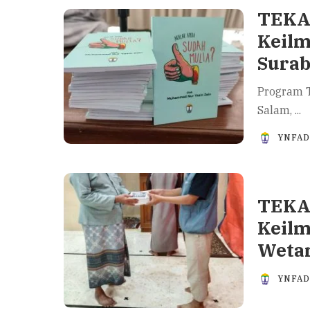
TEKA-
Keilm
Sura
Program T
Salam,
...
YNFA
TEKA-
Keilm
Wetan
YNFA