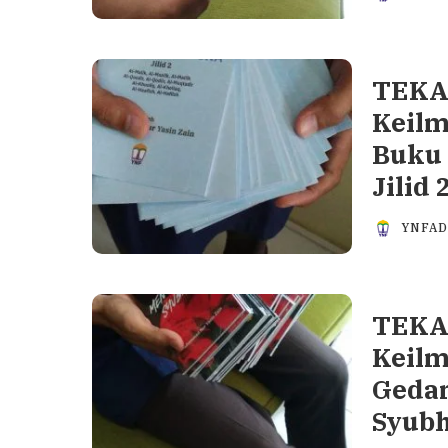
TEKA-
Keilm
Buku
Jilid 
YNFA
TEKA-
Keilm
Geda
Syub