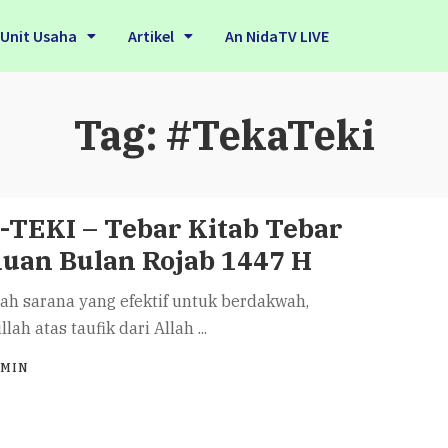
Unit Usaha
Artikel
An NidaTV LIVE
Tag:
#TekaTeki
TEKI – Tebar Kitab Tebar
uan Bulan Rojab 1447 H
ah sarana yang efektif untuk berdakwah,
llah atas taufik dari Allah
...
DMIN