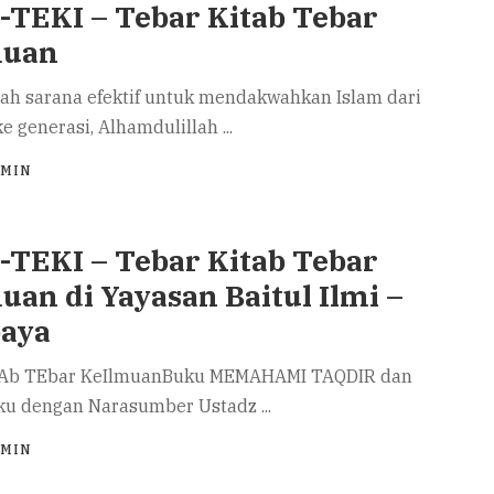
TEKI – Tebar Kitab Tebar
muan
ah sarana efektif untuk mendakwahkan Islam dari
ke generasi, Alhamdulillah
...
DMIN
TEKI – Tebar Kitab Tebar
uan di Yayasan Baitul Ilmi –
baya
tAb TEbar KeIlmuanBuku MEMAHAMI TAQDIR dan
ku dengan Narasumber Ustadz
...
DMIN