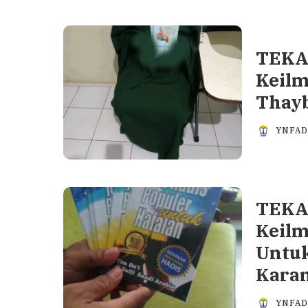
TEKA-
Keilm
Thay
YNFA
TEKA-
Keilm
Untuk
Karan
YNFA