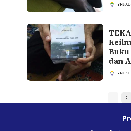
YNFA
TEKA-
Keilm
Buku 
dan A
YNFA
1
2
Pr