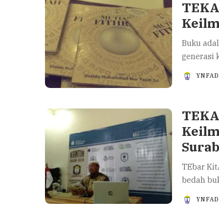
TEKA-
Keil
Buku adal
generasi 
YNFA
TEKA-
Keilm
Sura
TEbar Ki
bedah bu
YNFA