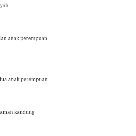
ayah
 dan anak perempuan
 dua anak perempuan
 paman kandung