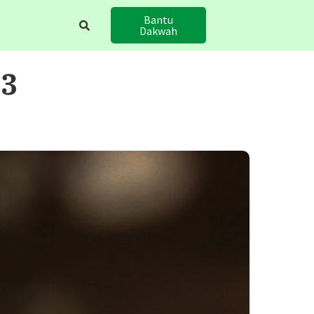
Bantu
Dakwah
#3