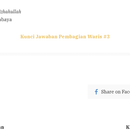
izhahullah
abaya
Kunci Jawaban Pembagian Waris #3
Share on Fa
an
K