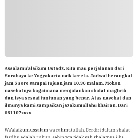
Assalamu’alaikum Ustadz. Kita mau perjalanan dari
Surabaya ke Yogyakarta naik kereta. Jadwal berangkat
jam 5 sore sampai tujuan jam 10.30 malam. Mohon
nasehatnya bagaimana menjalankan shalat maghrib
dan Isya sesuai tuntunan yang benar. Atas nasehat dan
ilmunya kami sampaikan jazakumullahu khairan. Dari
081107xxxx
Wa’alaikumussalam wa rahmatullah. Berdiri dalam shalat
fardhu adalah rukun, sehingga tidak sah shalatnya jika