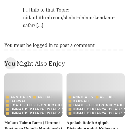
[…] Info to that Topic:
nidaulfithrah.com/shalat-dalam-keadaan-
safar/ […]
You must be
logged in
to post a comment.
You Might Also Enjoy
ANNIDA TV
ARTIKEL
ANNIDA TV
ARTIKEL
DAKWAH
DAKWAH
EMAIL – ELEKTRONIK MAJELIS ILMU/DAKWAH ONLINE
EMAIL – ELEKTRONIK MAJELI
UMMAT BERTANYA USTADZ MENJAWAB
UMMAT BERTANYA USTADZ M
UMMAT BERTANYA USTADZ MENJAWAB
UMMAT BERTANYA USTADZ M
Malam Tahun Baru ( Ummat
Apakah Boleh Aqiqah
Bertanya Ustadz Menjawab )
Disisakan untuk Keluarga