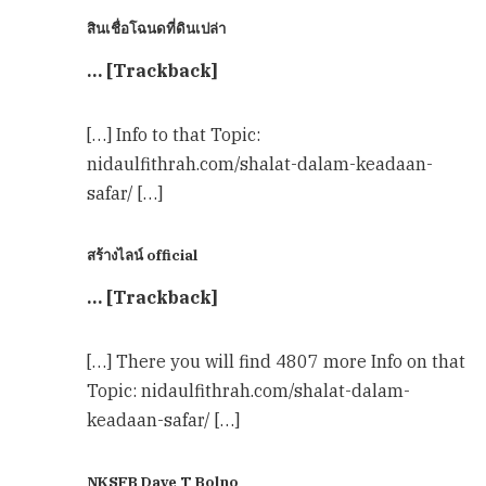
สินเชื่อโฉนดที่ดินเปล่า
… [Trackback]
[…] Info to that Topic:
nidaulfithrah.com/shalat-dalam-keadaan-
safar/ […]
สร้างไลน์ official
… [Trackback]
[…] There you will find 4807 more Info on that
Topic: nidaulfithrah.com/shalat-dalam-
keadaan-safar/ […]
NKSFB Dave T Bolno