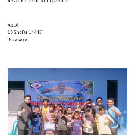
Ahsanallãhu ilakum jamii’an
Ahad,
18 Shofar 1444H
Surabaya.