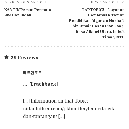
PREVIOUS ARTICLE
NEXT ARTICLE
KANTIN Perum Permata
LAPTOPQU – Layanan
Siwalan Indah
Pembinaan Taman
Pendidikan Alqur’an Mushaib
bin Umair Dasan Lian Lauq,
Desa Aikmel Utara, lmbok
Timur, NTB
23 Reviews
배트맨토토
… [Trackback]
[…] Information on that Topic:
nidaulfithrah.com/pkbm-thaybah-cita-cita-
dan-tantangan/ […]