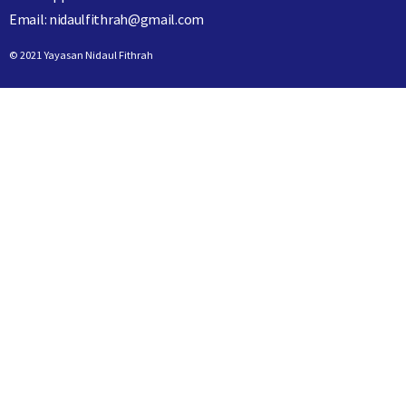
Email: nidaulfithrah@gmail.com
© 2021 Yayasan Nidaul Fithrah