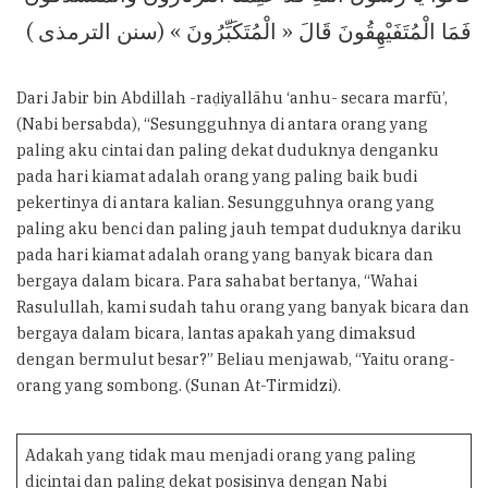
فَمَا الْمُتَفَيْهِقُونَ قَالَ « الْمُتَكَبِّرُونَ » (سنن الترمذى )
Dari Jabir bin Abdillah -raḍiyallāhu ‘anhu- secara marfū’,
(Nabi bersabda), “Sesungguhnya di antara orang yang
paling aku cintai dan paling dekat duduknya denganku
pada hari kiamat adalah orang yang paling baik budi
pekertinya di antara kalian. Sesungguhnya orang yang
paling aku benci dan paling jauh tempat duduknya dariku
pada hari kiamat adalah orang yang banyak bicara dan
bergaya dalam bicara. Para sahabat bertanya, “Wahai
Rasulullah, kami sudah tahu orang yang banyak bicara dan
bergaya dalam bicara, lantas apakah yang dimaksud
dengan bermulut besar?” Beliau menjawab, “Yaitu orang-
orang yang sombong. (Sunan At-Tirmidzi).
Adakah yang tidak mau menjadi orang yang paling
dicintai dan paling dekat posisinya dengan Nabi