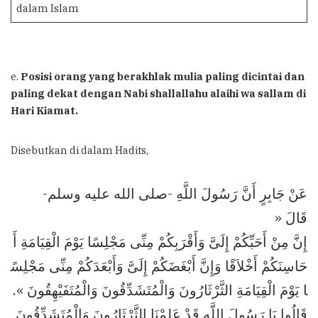
dalam Islam
e.
Posisi orang yang berakhlak mulia paling dicintai dan
paling dekat dengan Nabi shallallahu alaihi wa sallam di
Hari Kiamat.
Disebutkan di dalam Hadits,
عَنْ جَابِرٍ أَنَّ رَسُولَ اللَّهِ -صلى الله عليه وسلم-
قَالَ «
إِنَّ مِنْ أَحَبِّكُمْ إِلَىَّ وَأَقْرَبِكُمْ مِنِّى مَجْلِسًا يَوْمَ الْقِيَامَةِ أَ
حَاسِنَكُمْ أَخْلاَقًا وَإِنَّ أَبْغَضَكُمْ إِلَىَّ وَأَبْعَدَكُمْ مِنِّى مَجْلِسً
ا يَوْمَ الْقِيَامَةِ الثَّرْثَارُونَ وَالْمُتَشَدِّقُونَ وَالْمُتَفَيْهِقُونَ ».
قَالُوا يَا رَسُولَ اللَّهِ قَدْ عَلِمْنَا الثَّرْثَارُونَ وَالْمُتَشَدِّقُونَ