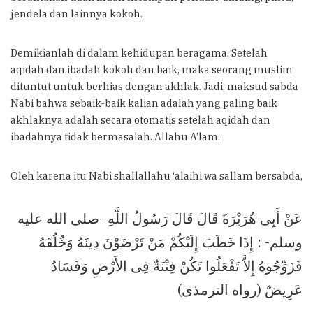
jendela dan lainnya kokoh.
Demikianlah di dalam kehidupan beragama. Setelah
aqidah dan ibadah kokoh dan baik, maka seorang muslim
dituntut untuk berhias dengan akhlak. Jadi, maksud sabda
Nabi bahwa sebaik-baik kalian adalah yang paling baik
akhlaknya adalah secara otomatis setelah aqidah dan
ibadahnya tidak bermasalah. Allahu A’lam.
Oleh karena itu Nabi shallallahu ‘alaihi wa sallam bersabda,
عَنْ أَبِى هُرَيْرَةَ قَالَ قَالَ رَسُولُ اللَّهِ -صلى الله عليه
وسلم- : إِذَا خَطَبَ إِلَيْكُمْ مَنْ تَرْضَوْنَ دِينَهُ وَخُلُقَهُ
فَزَوِّجُوهُ إِلاَّ تَفْعَلُوا تَكُنْ فِتْنَةٌ فِى الأَرْضِ وَفَسَادٌ
عَرِيضٌ (رواه الترمذى)