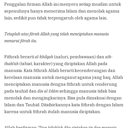
Penggalan firman Allah ini menyeru setiap muslim untuk
sepenuhnya hanya menerima Islam dan menolak agama
lain, sedikit pun tidak terpengaruh oleh agama lain.
Tetaplah atas fitrah Allah yang telah menciptakan manusia
menurut fitrah itu.
Fithrah berarti
al-khilqah
(naluri, pembawaan) dan
ath-
thabi’ah
(tabiat, karakter) yang diciptakan Allah pada
manusia. Kata fithrah Allah berarti kecenderungan dan
kerelaan manusia untuk menganut agama yang haq. Allah
menciptakan manusia dengna fithrah untuk cenderung
pada tauhid dan
din al-Islâm
sehingga manusia tidak bisa
menolak dan mengingkarinya. Bisa pula dimaknai dengan
Islam dan Tauhid. Ditafsirkannya kata fithrah dengan Islam
karena untuk fithrah itulah manusia diciptakan.
Allah berfirman
,”Dan tidaklah Aku ciptakan jin dan manusia