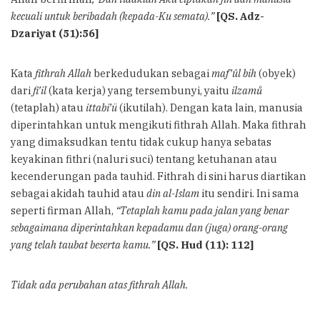
kecuali untuk beribadah (kepada-Ku semata).”
[QS. Adz-
Dzariyat (51):56]
Kata
fithrah Allah
berkedudukan sebagai
maf’ûl bih
(obyek)
dari
fi’il
(kata kerja) yang tersembunyi, yaitu
ilzamů
(tetaplah) atau
ittabi’ü
(ikutilah). Dengan kata lain, manusia
diperintahkan untuk mengikuti fithrah Allah. Maka fithrah
yang dimaksudkan tentu tidak cukup hanya sebatas
keyakinan fithri (naluri suci) tentang ketuhanan atau
kecenderungan pada tauhid. Fithrah di sini harus diartikan
sebagai akidah tauhid atau
din al-Islam
itu sendiri. Ini sama
seperti firman Allah,
“Tetaplah kamu pada jalan yang benar
sebagaimana diperintahkan kepadamu dan (juga) orang-orang
yang telah taubat beserta kamu.”
[QS. Hud (11): 112]
Tidak ada perubahan atas fithrah Allah.