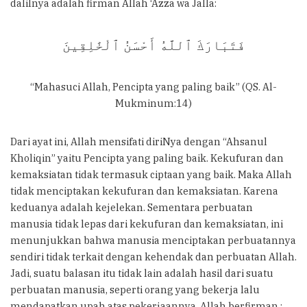
dalilnya adalah firman Allah ‘Azza wa Jalla:
فَتَبَارَكَ ٱللَّهُ أَحْسَنُ ٱلْخَٰلِقِينَ
“Mahasuci Allah, Pencipta yang paling baik” (QS. Al-
Mukminum:14)
Dari ayat ini, Allah mensifati diriNya dengan “Ahsanul
Kholiqin” yaitu Pencipta yang paling baik. Kekufuran dan
kemaksiatan tidak termasuk ciptaan yang baik. Maka Allah
tidak menciptakan kekufuran dan kemaksiatan. Karena
keduanya adalah kejelekan. Sementara perbuatan
manusia tidak lepas dari kekufuran dan kemaksiatan, ini
menunjukkan bahwa manusia menciptakan perbuatannya
sendiri tidak terkait dengan kehendak dan perbuatan Allah.
Jadi, suatu balasan itu tidak lain adalah hasil dari suatu
perbuatan manusia, seperti orang yang bekerja lalu
mendapatkan upah atas pekerjaannya. Allah berfirman :