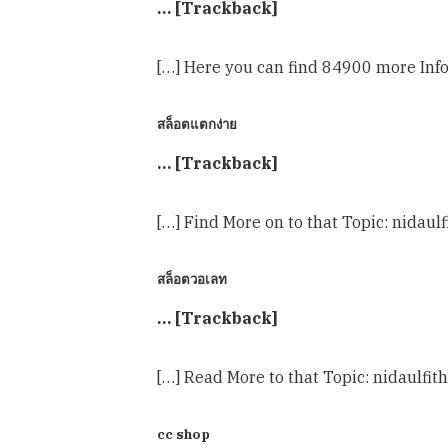
… [Trackback]
[…] Here you can find 84900 more Info
สล็อตแตกง่าย
… [Trackback]
[…] Find More on to that Topic: nidau
สล็อตวอเลท
… [Trackback]
[…] Read More to that Topic: nidaulfi
cc shop