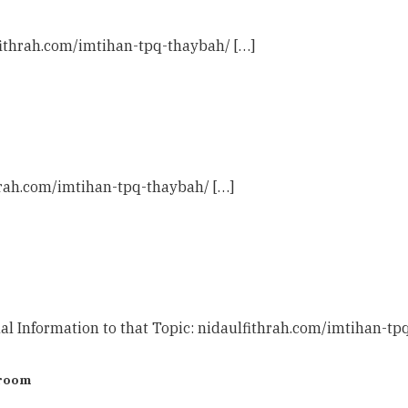
lfithrah.com/imtihan-tpq-thaybah/ […]
thrah.com/imtihan-tpq-thaybah/ […]
al Information to that Topic: nidaulfithrah.com/imtihan-tp
hroom