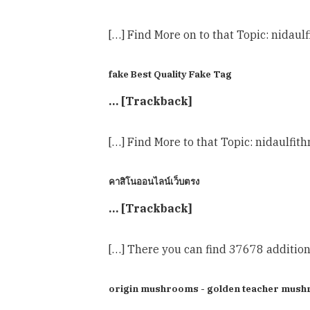
[…] Find More on to that Topic: nidau
fake Best Quality Fake Tag
… [Trackback]
[…] Find More to that Topic: nidaulfi
คาสิโนออนไลน์เว็บตรง
… [Trackback]
[…] There you can find 37678 addition
origin mushrooms - golden teacher mus