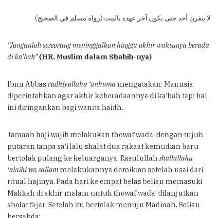
لا ينفرن أحد حتى يكون آخر عهده بالبيت (رواه مسلم في الصحيح)
“Janganlah seseorang meninggalkan hingga akhir waktunya berada
di ka’bah”
(HR. Muslim dalam Shahih-nya)
Ibnu Abbas
radhiyallahu ‘anhuma
mengatakan: Manusia
diperintahkan agar akhir keberadaannya di ka’bah tapi hal
ini diringankan bagi wanita haidh.
Jamaah haji wajib melakukan thowaf wada’ dengan tujuh
putaran tanpa sa’i lalu shalat dua rakaat kemudian baru
bertolak pulang ke keluarganya. Rasulullah
shallallahu
‘alaihi wa sallam
melakukannya demikian setelah usai dari
ritual hajinya. Pada hari ke empat belas beliau memasuki
Makkah di akhir malam untuk thowaf wada’ dilanjutkan
sholat fajar. Setelah itu bertolak menuju Madinah. Beliau
bersabda: