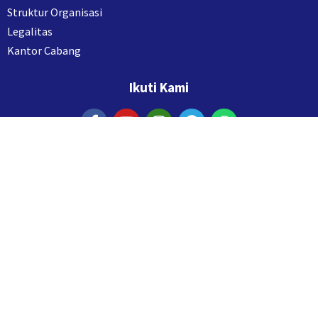
Struktur Organisasi
Legalitas
Kantor Cabang
Ikuti Kami
Layanan
Aqiqah Fithrah
Bantu Dakwah
Kontak Kami
Yayasan Nidaul Fithrah
Ruko Galaxy Bumi Permai Blok G6-16