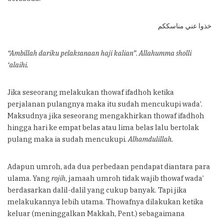
خذوا عني مناسككم
“Ambillah dariku pelaksanaan haji kalian”
.
Allahumma sholli
‘alaihi.
Jika seseorang melakukan thowaf ifadhoh ketika
perjalanan pulangnya maka itu sudah mencukupi wada’.
Maksudnya jika seseorang mengakhirkan thowaf ifadhoh
hingga hari ke empat belas atau lima belas lalu bertolak
pulang maka ia sudah mencukupi.
Alhamdulillah.
Adapun umroh, ada dua perbedaan pendapat diantara para
ulama. Yang
rojih
, jamaah umroh tidak wajib thowaf wada’
berdasarkan dalil-dalil yang cukup banyak. Tapi jika
melakukannya lebih utama. Thowafnya dilakukan ketika
keluar (meninggalkan Makkah, Pent.) sebagaimana