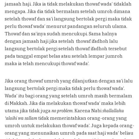
jamaah haji. Jika ia tidak melakukan thowaf wada’ tidaklah
mengapa. Jika dia tidak bermalam setelah umroh dimana
setelah thowaf dan sa’i langsung bertolak pergi maka tidak
perlu thowaf wada’ menurut pandangan seluruh ulama.
Thowaf dan sa’inya sudah mencukupi. Sama halnya
dengan jamaah haji jika setelah thowaf ifadhoh lalu
langsung bertolak pergi setelah thowaf ifadhoh tersebut
pada tanggal empat belas atau setelah lempar jumroh
maka ia telah mencukupi thowaf wada’.
Jika orang thowaf umroh yang dilanjutkan dengan sa’i lalu
langsung bertolak pergi maka tidak perlu thowaf wada’.
Wada’ itu bagi orang yang setelah umroh masih bermalam
di Makkah. Jika dia melakukan thowaf wada’ maka lebih
utama jika tidak juga
no problem
. Karena Nabi
shallallahu
‘alaihi wa sallam
tidak memerintahkan orang-orang yang
umroh untuk melakukan thowaf wada’. Juga kepada orang-
orang yang menunaikan umroh pada saat haji wada’ beliau