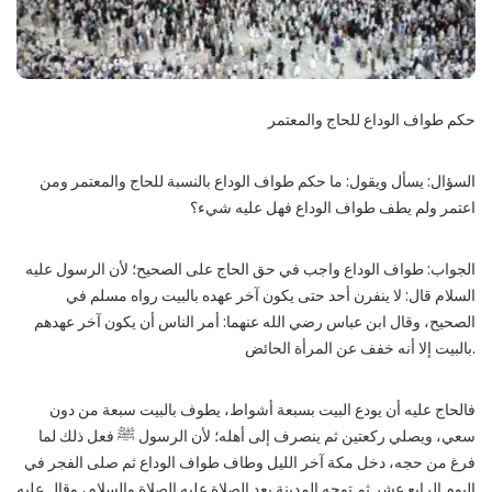
حكم طواف الوداع للحاج والمعتمر
السؤال: يسأل ويقول: ما حكم طواف الوداع بالنسبة للحاج والمعتمر ومن
اعتمر ولم يطف طواف الوداع فهل عليه شيء؟
الجواب: طواف الوداع واجب في حق الحاج على الصحيح؛ لأن الرسول عليه
السلام قال: لا ينفرن أحد حتى يكون آخر عهده بالبيت رواه مسلم في
الصحيح، وقال ابن عباس رضي الله عنهما: أمر الناس أن يكون آخر عهدهم
بالبيت إلا أنه خفف عن المرأة الحائض.
فالحاج عليه أن يودع البيت بسبعة أشواط، يطوف بالبيت سبعة من دون
سعي، ويصلي ركعتين ثم ينصرف إلى أهله؛ لأن الرسول ﷺ فعل ذلك لما
فرغ من حجه، دخل مكة آخر الليل وطاف طواف الوداع ثم صلى الفجر في
اليوم الرابع عشر ثم توجه المدينة بعد الصلاة عليه الصلاة والسلام، وقال عليه