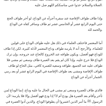
الصلاة والسلام: خذوا عني مناسككم اللهم صل عليه.
وإذا طاف طواف الإفاضة عند سفره أجزأه عن الوداع، لو أخر طواف الحج
حتى اليوم الرابع عشر أو الخامس عشر ثم طاف وسافر كفاه عن الوداع
والحمد لله.
أما المعتمر فاختلف العلماء في ذلك هل عليه طواف الوداع على قولين
للعلماء، والأرجح: أنه لا يلزمه طواف وداع المعتمر لأدلة كثيرة، لكن إذا طاف
للوداع فهو أفضل، ويكون طوافه عند الخروج كالحاج عند خروجه، وإن ترك
الوداع فلا حرج عليه، وإذا كان لم يقم بعد العمرة طاف وسعى ثم مشى فلا
طواف عليه عند الجميع، طوافه وسعيه للعمرة كافي، مثل الحاج لو طاف
طواف الإفاضة ومشى بعد طواف الإفاضة في اليوم الرابع عشر أو بعد رمي
الجمار أجزأه عن الوداع.
فالذي طاف للعمرة وسعى ثم مشى في الحال ما عليه وداع، إنما الوداع لمن
تأخر وأقام بعد العمرة هل يودع أم لا؟ إذا ودع فهو أفضل وإلا فلا يلزمه؛ لأن
الرسول ﷺ ما أمر الذين اعتمروا أن يطوفوا الوداع، والذين أدوا العمرة في