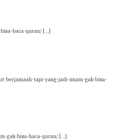
-bisa-baca-quran/ […]
ikut-berjamaah-tapi-yang-jadi-imam-gak-bisa-
am-gak-bisa-baca-quran/ […]