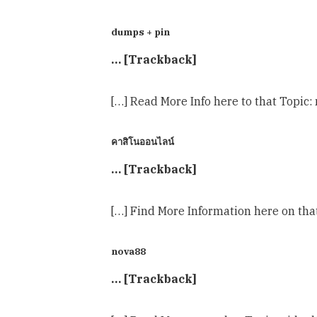
dumps + pin
… [Trackback]
[…] Read More Info here to that Topi
คาสิโนออนไลน์
… [Trackback]
[…] Find More Information here on th
nova88
… [Trackback]