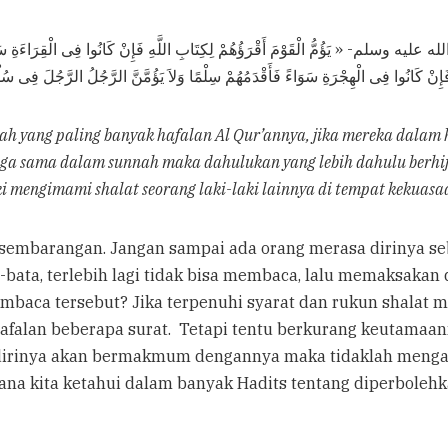
يه وسلم- « يَؤُمُّ الْقَوْمَ أَقْرَؤُهُمْ لِكِتَابِ اللَّهِ فَإِنْ كَانُوا فِى الْقِرَاءَةِ سَوَاءً ف
َإِنْ كَانُوا فِى الْهِجْرَةِ سَوَاءً فَأَقْدَمُهُمْ سِلْمًا وَلاَ يَؤُمَّنَّ الرَّجُلُ الرَّجُلَ فِى سُل
h yang paling banyak hafalan Al Qur’annya, jika mereka dalam
juga sama dalam sunnah maka dahulukan yang lebih dahulu berhi
ki mengimami shalat seorang laki-laki lainnya di tempat kekuas
k sembarangan. Jangan sampai ada orang merasa dirinya se
a-bata, terlebih lagi tidak bisa membaca, lalu memaksaka
aca tersebut? Jika terpenuhi syarat dan rukun shalat mak
hafalan beberapa surat. Tetapi tentu berkurang keutama
dirinya akan bermakmum dengannya maka tidaklah mengap
ana kita ketahui dalam banyak Hadits tentang diperboleh