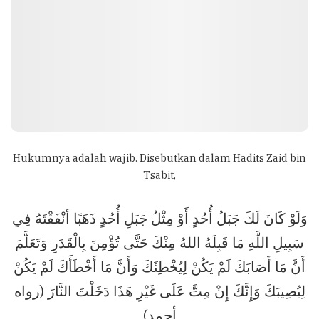
Hukumnya adalah wajib. Disebutkan dalam Hadits Zaid bin
Tsabit,
وَلَوْ كَانَ لَكَ جَبَلُ أُحُدٍ أَوْ مِثْلُ جَبَلِ أُحُدٍ ذَهَبًا أنْفَقْتَهُ فِي
سَبِيلِ اللَّهِ مَا قَبِلَهُ اللهُ مِنْكَ حَتَّى تُؤْمِنَ بِالْقَدَرِ وَتَعَلَّمَ
أَنَّ مَا أَصَابَكَ لَمْ يَكُنْ لِيُخْطِئَكَ وَأَنَّ مَا أَخْطَأَكَ لَمْ يَكُنْ
لِيُصِيبَكَ وَإِنَّكَ إِنْ مِتَّ عَلَى غَيْرِ هَذَا دَخَلْتَ النَّارَ (رواه
أحمد)