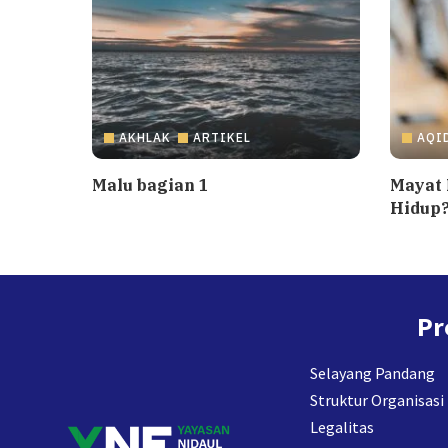
AKHLAK
ARTIKEL
AQI
Malu bagian 1
Mayat
Hidup?
Pr
Selayang Pandang
Struktur Organisasi
Legalitas