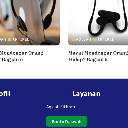
DAH
ARTIKEL
AQIDAH
ARTIKEL
 Mendengar Orang
Mayat Mendengar Oran
 Bagian 6
Hidup? Bagian 5
ofil
Layanan
Aqiqah Fithrah
Bantu Dakwah