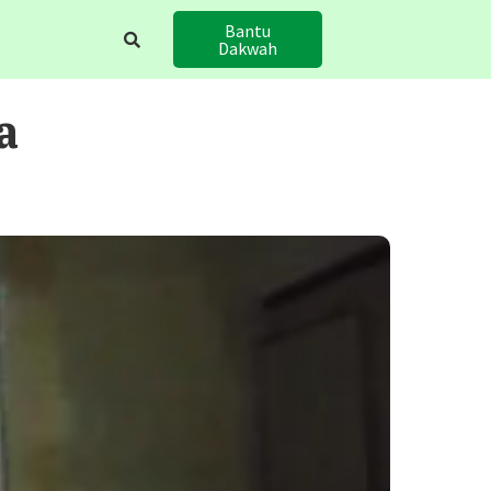
Bantu
Dakwah
a