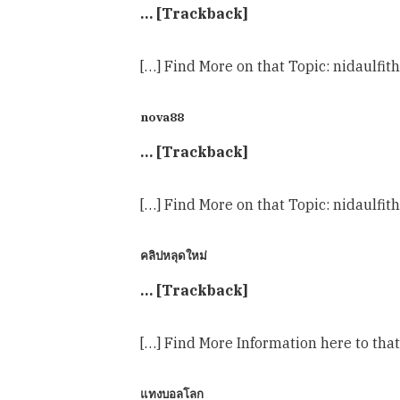
… [Trackback]
[…] Find More on that Topic: nidaulfi
nova88
… [Trackback]
[…] Find More on that Topic: nidaulfi
คลิปหลุดใหม่
… [Trackback]
[…] Find More Information here to tha
แทงบอลโลก