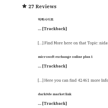
27 Reviews
먹튀사이트
… [Trackback]
[…] Find More here on that Topic: nid
microsoft exchange online plan 1
… [Trackback]
[…] Here you can find 42461 more Info
dark0de market link
… [Trackback]