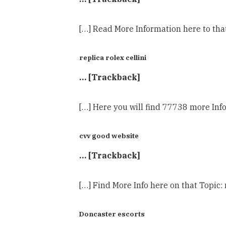
[…] Read More Information here to tha
replica rolex cellini
… [Trackback]
[…] Here you will find 77738 more Inf
cvv good website
… [Trackback]
[…] Find More Info here on that Topic
Doncaster escorts