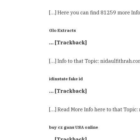
[…] Here you can find 81259 more Info
Glo Extracts
… [Trackback]
[…] Info to that Topic: nidaulfithrah.
idinstate fake id
… [Trackback]
[…] Read More Info here to that Topic
buy cz guns USA online
… [Trackback]