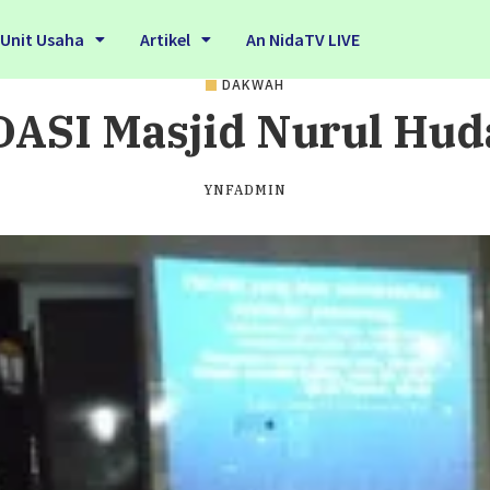
Unit Usaha
Artikel
An NidaTV LIVE
DAKWAH
DASI Masjid Nurul Hud
YNFADMIN