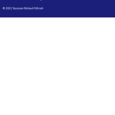
© 2021 Yayasan Nidaul Fithrah