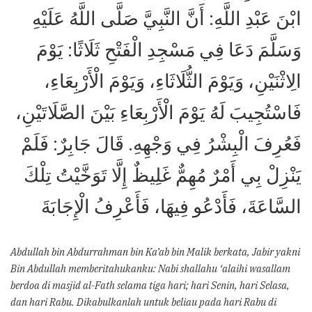
ابْنَ عَبْدِ اللَّهِ: أَنَّ النَّبِيَّ صَلَّى اللَّهُ عَلَيْهِ
وَسَلَّمَ دَعَا فِي مَسْجِدِ الْفَتْحِ ثَلَاثًا: يَوْمَ
الِاثْنَيْنِ، وَيَوْمَ الثُّلَاثَاءِ، وَيَوْمَ الْأَرْبِعَاءِ،
فَاسْتُجِيبَ لَهُ يَوْمَ الْأَرْبِعَاءِ بَيْنَ الصَّلَاتَيْنِ،
فَعُرِفَ الْبِشْرُ فِي وَجْهِهِ. قَالَ جَابِرٌ: فَلَمْ
يَنْزِلْ بِي أَمْرٌ مُهِمٌّ غَلِيظٌ إِلَّا تَوَخَّيْتُ تِلْكَ
السَّاعَةَ، فَأَدْعُو فِيهَا، فَأَعْرِفُ الْإِجَابَةَ
Abdullah bin Abdurrahman bin Ka’ab bin Malik berkata, Jabir yakni
Bin Abdullah memberitahukanku: Nabi shallahu ‘alaihi wasallam
berdoa di masjid al-Fath selama tiga hari; hari Senin, hari Selasa,
dan hari Rabu. Dikabulkanlah untuk beliau pada hari Rabu di