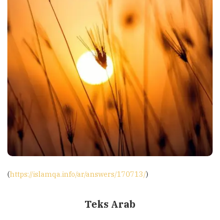
(
https://islamqa.info/ar/answers/170713/
)
Teks Arab