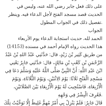
على ذلك فعل جابر رضي الله عنه، وليس في
الحديث قصد مسجد الفتح لأجل الدعاء فيه. وينظر
تفصيل ذلك في الجواب المطول.
الجواب
الحمد لله. حديث استجابة الدعاء يوم الأربعاء
هذا الحديث رواه الإمام أحمد في مسنده (14153)
من طريق كَثِير بْنَ زَيْدٍ، قال: حَدَّثَنِي عَبْدُ اللهِ بْنُ عَبْدُ
الرَّحْمَنِ بْن كَعْبِ بْنِ مَالِكٍ، قال: حَدَّثَنِي جَابِرٌ يَعْنِي
ابْنَ عَبْدِ اللَّهِ: أَنَّ النَّبِيَّ صَلَّى اللَّهُ عَلَيْهِ وَسَلَّمَ دَعَا فِي
مَسْجِدِ الْفَتْحِ ثَلَاثًا: يَوْمَ الِاثْنَيْنِ، وَيَوْمَ الثُّلَاثَاءِ، وَيَوْمَ
الْأَرْبِعَاءِ، فَاسْتُجِيبَ لَهُ يَوْمَ الْأَرْبِعَاءِ بَيْنَ الصَّلَاتَيْنِ،
فَعُرِفَ الْبِشْرُ فِي وَجْهِهِ.
قَالَ جَابِرٌ: فَلَمْ يَنْزِلْ بِي أَمْرٌ مُهِمٌّ غَلِيظٌ إِلَّا تَوَخَّيْتُ تِلْكَ