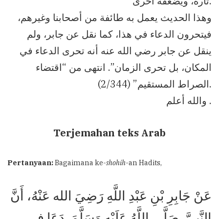
تارة، ويضعفه أخرى.
وهذا الحديث يعمل به طائفة من أصحابنا وغيرهم،
فيتحرون الدعاء في هذا، كما نقل عن جابر، ولم
ينقل عن جابر رضي الله عنه أنه تحرى الدعاء في
المكان، بل تحرى الزمان”. انتهى من “اقتضاء
الصراط المستقيم” (2/344).
والله أعلم .
Terjemahan teks Arab
Pertanyaan:
Bagaimana ke-
shohih
-an Hadits,
عَنْ ‏جَابِرِ بْنِ عَبْدِ اللَّهِ رَضِيَ الله عَنْهُ،‏ أَنَّ
النَّبِيَّ ‏ ‏صَلَّى اللَّهُ عَلَيْهِ وَسَلَّمَ ‏ ‏دَعَا فِي