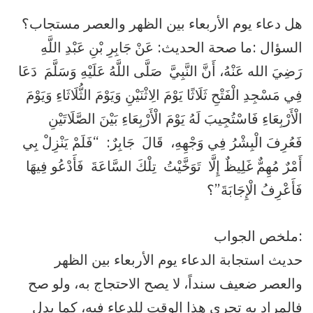
هل دعاء يوم الأربعاء بين الظهر والعصر مستجاب؟
السؤال :ما صحة الحديث: عَنْ ‏جَابِرِ بْنِ عَبْدِ اللَّهِ
رَضِيَ الله عَنْهُ،‏ أَنَّ النَّبِيَّ ‏ ‏صَلَّى اللَّهُ عَلَيْهِ وَسَلَّمَ ‏ ‏دَعَا
فِي مَسْجِدِ الْفَتْحِ ثَلَاثًا يَوْمَ ‏‏الِاثْنَيْنِ وَيَوْمَ الثُّلَاثَاءِ وَيَوْمَ
الْأَرْبِعَاءِ فَاسْتُجِيبَ لَهُ يَوْمَ الْأَرْبِعَاءِ بَيْنَ الصَّلَاتَيْنِ
فَعُرِفَ الْبِشْرُ فِي وَجْهِهِ، ‏ قَالَ ‏ ‏جَابِرٌ: ‏ “‏فَلَمْ يَنْزِلْ بِي
أَمْرٌ مُهِمٌّ غَلِيظٌ إِلَّا ‏ ‏تَوَخَّيْتُ ‏ ‏تِلْكَ السَّاعَةَ ‏ ‏فَأَدْعُو فِيهَا
فَأَعْرِفُ الْإِجَابَةَ”؟
ملخص الجواب:
حديث استجابة الدعاء يوم الأربعاء بين الظهر
والعصر ضعيف سنداً، لا يصح الاحتجاج به، ولو صح
فالمراد به تحري هذا الوقت للدعاء فيه، كما يدل