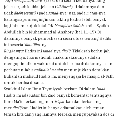
“
Atj-Thobaqot al-Kubro
” (1/73) dan selain keduanya. Yang
jelas, terjadi ketidakjelasan (
idhthirob
) di dalamnya dan
tidak
dhobt
(
otentik
) pada
sanad
-nya juga pada
matan
-nya.
Barangsiapa menginginkan takhrij Hadits lebih banyak
lagi, bisa merujuk kitab “
Al-Masajid as-Sab’ah
” milik Syaikh
Abdullah bin Muhammad al-Anshory (hal. 11-15). Di
dalamnya banyak pembahasan secara luas tentang Hadits
ini beserta
‘illat-‘illat
-nya.
Ringkasnya:
Hadits ini
sanad
-nya
dho’if
. Tidak sah berhujjah
dengannya. Jika ia shohih, maka maksudnya adalah
mengoptimalkan waktu ini untuk berdoa di dalamnya, dan
perbuatan Jabir
radhiallahu anhu
menunjukkan demikian.
Bukanlah maksud Hadits ini, menyengaja ke masjid al-Fath
untuk berdoa di sana.
Syaikhul Islam Ibnu Taymiyyah berkata: Di dalam
Isnad
Hadits ini ada Katsir bin Zaid banyak komentar tentangnya.
Ibnu Ma’in terkadang men-
tsiqoh
-kan dan terkadang
men
dho’if
kan. Hadits ini banyak diamalkan oleh teman-
teman kita dan yang lainnya. Mereka mengupayakan doa di