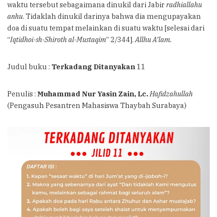
waktu tersebut sebagaimana dinukil dari Jabir
radhiallahu
anhu
. Tidaklah dinukil darinya bahwa dia mengupayakan
doa di suatu tempat melainkan di suatu waktu [selesai dari
“
Iqtidhoi-sh-Shiroth al-Mustaqim
” 2/344].
Allhu A’lam.
Judul buku :
Terkadang Ditanyakan
11
Penulis :
Muhammad Nur Yasin Zain, Lc.
Hafidzahullah
(Pengasuh Pesantren Mahasiswa Thaybah Surabaya)