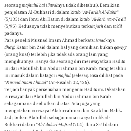
seorang
majhulul hal
(
ihwal
nya tidak diketahui), Demikian
penjelasan Al-Bukhari di dalam kitab “
At-Tarikh Al-Kabir
”
(5/133) dan Ibnu Abi Hatim di dalam kitab “
Al-Jarh wa-t-Ta’dil
(5/95). Keduanya tidak menyebutkan terkait
jarh
dan
ta’dil
padanya.
Para peneliti Musnad Imam Ahmad berkata:
Isnad
-nya
dho’if.
Katsir bin Zaid dalam hal yang demikian bukan
qowiyy
(orang kuat) terlebih jika tidak ada orang lain yang
mengikutinya. Hanya dia seorang diri meriwayatkan Hadits
ini dari Abdullah bin Abdurrahman bin Ka’ab. Yang terakhir
ini masuk dalam katagori
majhul
. [selesai]. Bisa dilihat pada
“
Musnad Imam Ahmad
” (Ar-Risalah 22/426).
Terjadi banyak perselisihan mengenai Hadits ini. Dikatakan
ia riwayat dari Abdullah bin Abdurrahman bin Ka’ab
sebagaimana disebutkan di atas. Ada juga yang
mengatakan ia riwayat Abdurrahman bin Ka’ab bin Malik.
Jadi, bukan Abdullah sebagaimana riwayat milik al-
Bukhari dalam “
Al-Adabu-l-Mufrod
(704), Ibnu Sa’d dalam