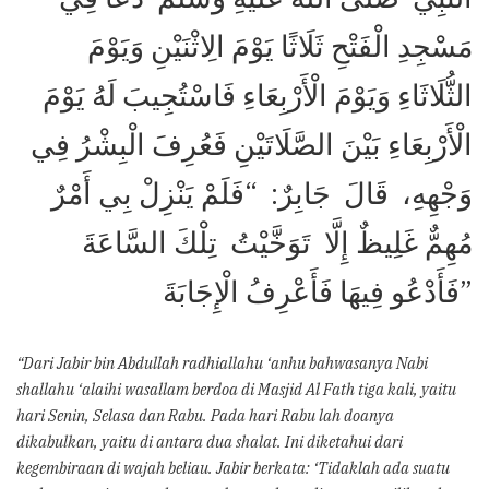
مَسْجِدِ الْفَتْحِ ثَلَاثًا يَوْمَ ‏‏الِاثْنَيْنِ وَيَوْمَ
الثُّلَاثَاءِ وَيَوْمَ الْأَرْبِعَاءِ فَاسْتُجِيبَ لَهُ يَوْمَ
الْأَرْبِعَاءِ بَيْنَ الصَّلَاتَيْنِ فَعُرِفَ الْبِشْرُ فِي
وَجْهِهِ، ‏ قَالَ ‏ ‏جَابِرٌ: ‏ “‏فَلَمْ يَنْزِلْ بِي أَمْرٌ
مُهِمٌّ غَلِيظٌ إِلَّا ‏ ‏تَوَخَّيْتُ ‏ ‏تِلْكَ السَّاعَةَ ‏
‏فَأَدْعُو فِيهَا فَأَعْرِفُ الْإِجَابَةَ”
“Dari Jabir bin Abdullah radhiallahu ‘anhu bahwasanya Nabi
shallahu ‘alaihi wasallam berdoa di Masjid Al Fath tiga kali, yaitu
hari Senin, Selasa dan Rabu. Pada hari Rabu lah doanya
dikabulkan, yaitu di antara dua shalat. Ini diketahui dari
kegembiraan di wajah beliau. Jabir berkata: ‘Tidaklah ada suatu