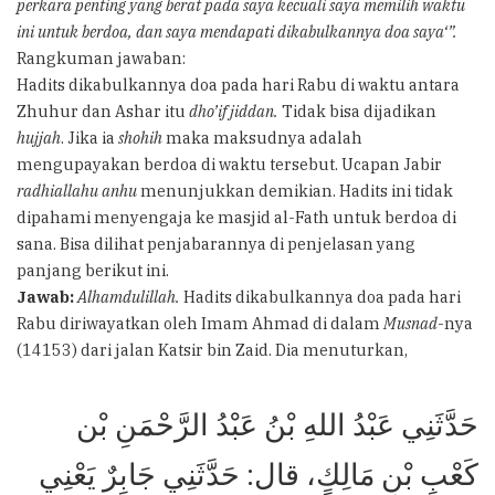
perkara penting yang berat pada saya kecuali saya memilih waktu
ini untuk berdoa, dan saya mendapati dikabulkannya doa saya‘”.
Rangkuman jawaban:
Hadits dikabulkannya doa pada hari Rabu di waktu antara
Zhuhur dan Ashar itu
dho’if
jiddan.
Tidak bisa dijadikan
hujjah
. Jika ia
shohih
maka maksudnya adalah
mengupayakan berdoa di waktu tersebut. Ucapan Jabir
radhiallahu anhu
menunjukkan demikian. Hadits ini tidak
dipahami menyengaja ke masjid al-Fath untuk berdoa di
sana. Bisa dilihat penjabarannya di penjelasan yang
panjang berikut ini.
Jawab:
Alhamdulillah.
Hadits dikabulkannya doa pada hari
Rabu diriwayatkan oleh Imam Ahmad di dalam
Musnad
-nya
(14153) dari jalan Katsir bin Zaid. Dia menuturkan,
حَدَّثَنِي عَبْدُ اللهِ بْنُ عَبْدُ الرَّحْمَنِ بْن
كَعْبِ بْنِ مَالِكٍ، قال: حَدَّثَنِي جَابِرٌ يَعْنِي