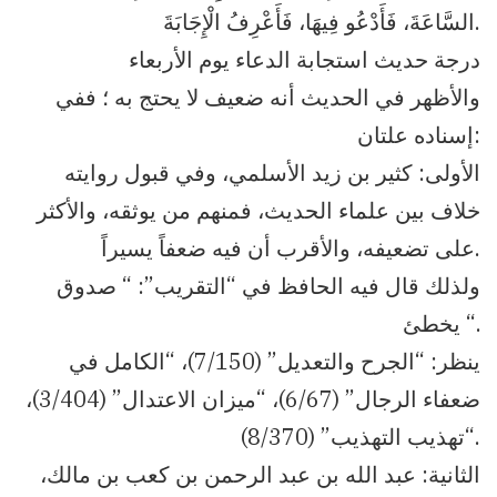
السَّاعَةَ، فَأَدْعُو فِيهَا، فَأَعْرِفُ الْإِجَابَةَ.
درجة حديث استجابة الدعاء يوم الأربعاء
والأظهر في الحديث أنه ضعيف لا يحتج به ؛ ففي
إسناده علتان:
الأولى: كثير بن زيد الأسلمي، وفي قبول روايته
خلاف بين علماء الحديث، فمنهم من يوثقه، والأكثر
على تضعيفه، والأقرب أن فيه ضعفاً يسيراً.
ولذلك قال فيه الحافظ في “التقريب”: “ صدوق
يخطئ “.
ينظر: “الجرح والتعديل” (7/150)، “الكامل في
ضعفاء الرجال” (6/67)، “ميزان الاعتدال” (3/404)،
“تهذيب التهذيب” (8/370).
الثانية: عبد الله بن عبد الرحمن بن كعب بن مالك،